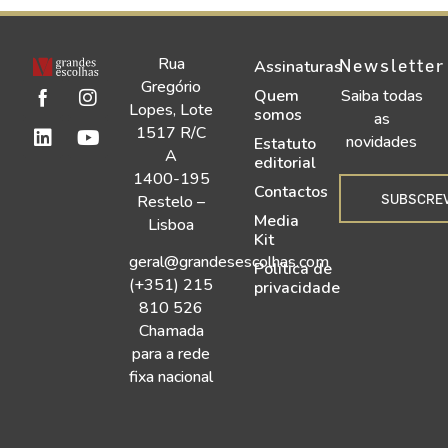
Rua
Newsletter
Assinaturas
Gregório
Quem
Saiba todas
Lopes, Lote
somos
as
1517 R/C
novidades
Estatuto
A
editorial
1400-195
Contactos
SUBSCRE
Restelo –
Media
Lisboa
Kit
geral@grandesescolhas.com
Política de
(+351) 215
privacidade
810 526
Chamada
para a rede
fixa nacional