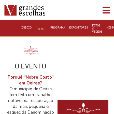
FOTOS
O
INÍCIO
PROGRAMA
EXPOSITORES
HIST
&
EVENTO
VÍDEOS
O EVENTO
Porquê “Nobre Gosto”
em Oeiras?
O município de Oeiras
tem feito um trabalho
notável na recuperação
da mais pequena e
esquecida Denominação