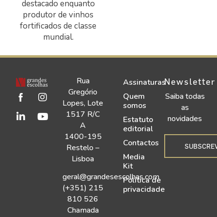
destacado enquanto
produtor de vinhos
fortificados de classe
mundial.
Rua
Newsletter
Assinaturas
Gregório
Quem
Saiba todas
Lopes, Lote
somos
as
1517 R/C
novidades
Estatuto
A
editorial
1400-195
Contactos
SUBSCRE
Restelo –
Media
Lisboa
Kit
geral@grandesescolhas.com
Política de
(+351) 215
privacidade
810 526
Chamada