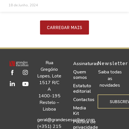
18 de Junho, 2024
CARREGAR MAIS
Rua
Newsletter
Assinaturas
Gregório
Quem
Saiba todas
Lopes, Lote
somos
as
1517 R/C
novidades
Estatuto
A
editorial
1400-195
Contactos
SUBSCRE
Restelo –
Media
Lisboa
Kit
geral@grandesescolhas.com
Política de
(+351) 215
privacidade