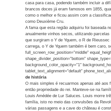
casa para casa, podendo também incluir a dif
brancos doces já eram famosos em 1855, quand
como o melhor e ficou assim com a classifica
como Deuxième Cru.
A fama que esta região adquiriu foi baseada
anualmente vinhos secos, utilizando parcelas
que surgiram o Y de Yquem, o R de Rieussec 
carrega, o Y de Yquem também é bem caro, se
full_screen_row_position=”middle” equal_heigh
shape_divider_position=”bottom” shape_type=
background_color_opacity=”1″ background_ho
tablet_text_alignment=”default” phone_text_a
de história
O mais simples é recuarmos apenas até aos fi
então propriedade do rei. Manteve-se na fam
Louis Amédée de Lur Saluces. Louis morre trê
família, isto no meio das convulsões da Revol
várias passagens e a cave do château é const