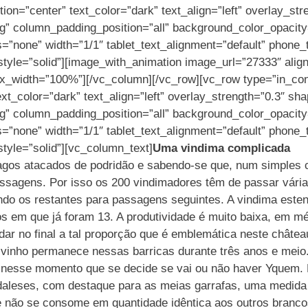
ion=”center” text_color=”dark” text_align=”left” overlay_st
” column_padding_position=”all” background_color_opacit
none” width=”1/1″ tablet_text_alignment=”default” phone_t
yle=”solid”][image_with_animation image_url=”27333″ alig
width=”100%”][/vc_column][/vc_row][vc_row type=”in_conta
xt_color=”dark” text_align=”left” overlay_strength=”0.3″ sh
” column_padding_position=”all” background_color_opacit
none” width=”1/1″ tablet_text_alignment=”default” phone_t
yle=”solid”][vc_column_text]
Uma vindima complicada
agos atacados de podridão e sabendo-se que, num simples 
 passagens. Por isso os 200 vindimadores têm de passar vá
do os restantes para passagens seguintes. A vindima este
 em que já foram 13. A produtividade é muito baixa, em méd
 dar no final a tal proporção que é emblemática neste chât
vinho permanece nessas barricas durante três anos e meio.
 só nesse momento que se decide se vai ou não haver Yquem
rdaleses, com destaque para as meias garrafas, uma medida
não se consome em quantidade idêntica aos outros branco