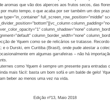
de aromas que vão dos alperces aos frutos secos, das flor
ho por muito tempo, o que acaba por ser também um dos praz
w type=”in_container” full_screen_row_position=”middle” sc
pe_divider_position=”bottom”][vc_column column_padding=”no
ver_color_opacity=”1″ column_shadow=”none” column_borde
lignment=”default” column_border_width=”none” column_bord
ecção de Yquem como se de relicários se tratasse. Recordo
; e o Durski, em Curitiba (Brasil), onde pude atestar a col
el ocasionalmente em algumas garrafeiras – não há importaç
nts.
uternes como Yquem é sempre um presente para entradas de
nda mais fácil: basta um bom sofá e um balde de gelo! Yqu
riam beber ao menos uma vez na vida.
Edição nº13, Maio 2018