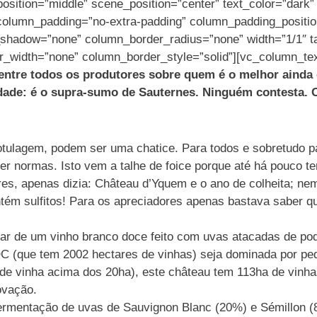
osition=”middle” scene_position=”center” text_color=”dark” t
column_padding=”no-extra-padding” column_padding_positio
hadow=”none” column_border_radius=”none” width=”1/1″ tab
r_width=”none” column_border_style=”solid”][vc_column_tex
entre todos os produtores sobre quem é o melhor ainda é
dade: é o supra-sumo de Sauternes. Ninguém contesta. O
lagem, podem ser uma chatice. Para todos e sobretudo para
er normas. Isto vem a talhe de foice porque até há pouco 
res, apenas dizia: Château d’Yquem e o ano de colheita; n
ntém sulfitos! Para os apreciadores apenas bastava saber q
r de um vinho branco doce feito com uvas atacadas de podri
C (que tem 2002 hectares de vinhas) seja dominada por p
e vinha acima dos 20ha), este château tem 113ha de vinhas
ovação.
fermentação de uvas de Sauvignon Blanc (20%) e Sémillon 