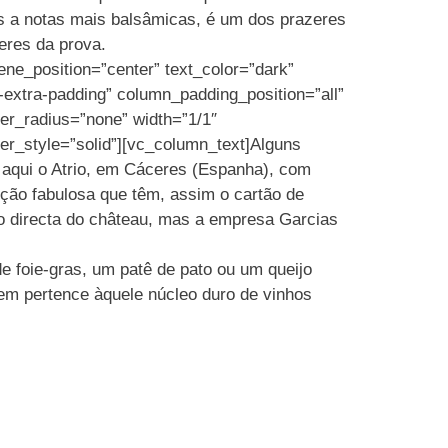
es a notas mais balsâmicas, é um dos prazeres
eres da prova.
ene_position=”center” text_color=”dark”
-extra-padding” column_padding_position=”all”
r_radius=”none” width=”1/1″
er_style=”solid”][vc_column_text]Alguns
 aqui o Atrio, em Cáceres (Espanha), com
ecção fabulosa que têm, assim o cartão de
ão directa do château, mas a empresa Garcias
 foie-gras, um patê de pato ou um queijo
em pertence àquele núcleo duro de vinhos