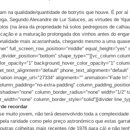
ntam na qualidade/quantidade de botrytis que houve. É por 
ega. Segundo Alexandre de Lur Saluces, as virtudes de Yqu
os (na área da propriedade há solos pedregosos de calhau r
ificação e a maturação prolongada dos vinhos antes do eng
onalidade mais acastanhada, chegando mesmo a uma quase 
ner” full_screen_row_position=”middle” equal_height=”yes” 
pe_divider_position=”bottom” shape_type=””][vc_column colu
olor_opacity=”1″ background_hover_color_opacity=”1″ col
et_text_alignment=”default” phone_text_alignment=”default
mation image_url=”27334″ alignment=”” animation=”Fade In
lumn_padding=”no-extra-padding” column_padding_position=
hadow=”none” column_border_radius=”none” width=”1/2″ tab
_width=”none” column_border_style=”solid”][divider line_t
rde recordar
e muito jovem, não terá desenvolvido toda a complexidade q
pela raridade como pelo preço astronómico que estas garrafa
utras colheitas mais recentes (de 1976 para cá) e não tenh