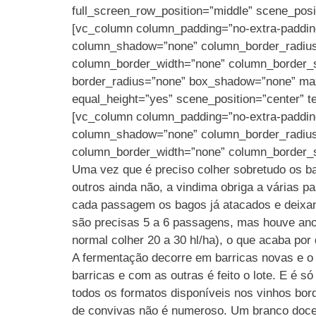
full_screen_row_position=”middle” scene_posit
[vc_column column_padding=”no-extra-padding
column_shadow=”none” column_border_radius=”
column_border_width=”none” column_border_st
border_radius=”none” box_shadow=”none” max_
equal_height=”yes” scene_position=”center” te
[vc_column column_padding=”no-extra-padding
column_shadow=”none” column_border_radius=”
column_border_width=”none” column_border_st
Uma vez que é preciso colher sobretudo os b
outros ainda não, a vindima obriga a várias
cada passagem os bagos já atacados e deixan
são precisas 5 a 6 passagens, mas houve anos
normal colher 20 a 30 hl/ha), o que acaba por
A fermentação decorre em barricas novas e o 
barricas e com as outras é feito o lote. E é
todos os formatos disponíveis nos vinhos bo
de convivas não é numeroso. Um branco doce 