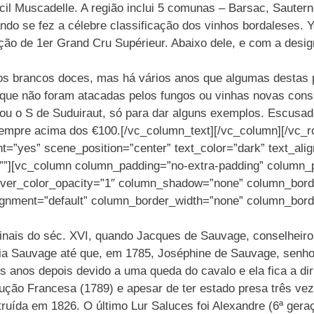
ícil Muscadelle. A região inclui 5 comunas – Barsac, Saute
o se fez a célebre classificação dos vinhos bordaleses. Y
ção de 1er Grand Cru Supérieur. Abaixo dele, e com a desi
 nos brancos doces, mas há vários anos que algumas destas
 que não foram atacadas pelos fungos ou vinhas novas cons
ou o S de Suduiraut, só para dar alguns exemplos. Escusad
mpre acima dos €100.[/vc_column_text][/vc_column][/vc_ro
t=”yes” scene_position=”center” text_color=”dark” text_alig
””][vc_column column_padding=”no-extra-padding” column_p
ver_color_opacity=”1″ column_shadow=”none” column_borde
lignment=”default” column_border_width=”none” column_bord
nais do séc. XVI, quando Jacques de Sauvage, conselheiro d
ília Sauvage até que, em 1785, Joséphine de Sauvage, senh
s anos depois devido a uma queda do cavalo e ela fica a di
ução Francesa (1789) e apesar de ter estado presa três vez
ruída em 1826. O último Lur Saluces foi Alexandre (6ª geraç