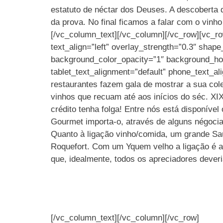
estatuto de néctar dos Deuses. A descoberta 
da prova. No final ficamos a falar com o vin
[/vc_column_text][/vc_column][/vc_row][vc_ro
text_align=”left” overlay_strength=”0.3″ sha
background_color_opacity=”1″ background_ho
tablet_text_alignment=”default” phone_text_a
restaurantes fazem gala de mostrar a sua col
vinhos que recuam até aos inícios do séc. XIX
crédito tenha folga! Entre nós está disponív
Gourmet importa-o, através de alguns négocia
Quanto à ligação vinho/comida, um grande Sa
Roquefort. Com um Yquem velho a ligação é ai
que, idealmente, todos os apreciadores deve
[/vc_column_text][/vc_column][/vc_row]