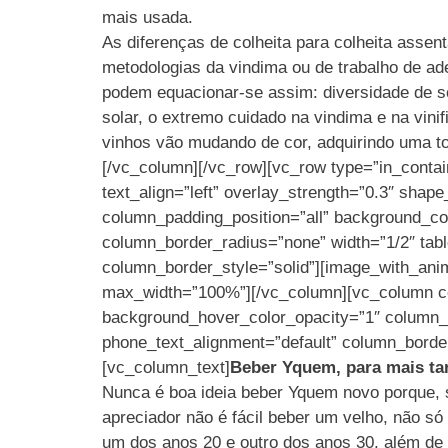
mais usada.
As diferenças de colheita para colheita asse
metodologias da vindima ou de trabalho de ad
podem equacionar-se assim: diversidade de sol
solar, o extremo cuidado na vindima e na vin
vinhos vão mudando de cor, adquirindo uma t
[/vc_column][/vc_row][vc_row type=”in_contai
text_align=”left” overlay_strength=”0.3″ sha
column_padding_position=”all” background_c
column_border_radius=”none” width=”1/2″ tabl
column_border_style=”solid”][image_with_ani
max_width=”100%”][/vc_column][vc_column co
background_hover_color_opacity=”1″ column_s
phone_text_alignment=”default” column_border
[vc_column_text]
Beber Yquem, para mais ta
Nunca é boa ideia beber Yquem novo porque, s
apreciador não é fácil beber um velho, não só 
um dos anos 20 e outro dos anos 30, além de o