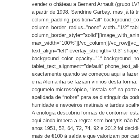
vender o château a Bernard Arnault (grupo LVM
a partir de 1998, Sandrine Garbay, mas já lá
column_padding_position=”all” background_c
column_border_radius=”none” width=”1/2″ tabl
column_border_style=”solid”][image_with_ani
max_width=”100%”][/vc_column][/vc_row][vc_ro
text_align=”left” overlay_strength=”0.3″ sha
background_color_opacity=”1″ background_ho
tablet_text_alignment=”default” phone_text_a
exactamente quando se começou aqui a fazer o 
e na Alemanha se faziam vinhos desta forma. 
cogumelo microscópico, “instala-se” na parte 
apelidada de “nobre” para se distinguir da po
humidade e nevoeiros matinais e tardes soalh
A enologia descobriu formas de contornar esta
aqui ainda impera a regra: sem botrytis não h
anos 1951, 52, 64, 72, 74, 92 e 2012 foi deci
mais de €100 à saída e que valorizam por cad