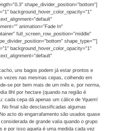
rength=”0.3″ shape_divider_position=”bottom”]
y=”1″ background_hover_color_opacity=”1″
ext_alignment=”default”
nment=”” animation=”Fade In”
iner” full_screen_row_position=”middle”
ape_divider_position=”bottom” shape_type=””]
y=”1″ background_hover_color_opacity=”1″
ext_alignment=”default”
cacho, uns bagos podem já estar prontos e
rias vezes nas mesmas cepas, colhendo em
nde-se por bem mais de um mês e, por norma,
ia 8hl por hectare (quando na região é
eau: cada cepa dá apenas um cálice de Yquem!
 No final são desclassificadas algumas
. No acto do engarrafamento são usados quase
 considerada de grande valia quando o grupo
s e por isso aquela é uma medida cada vez