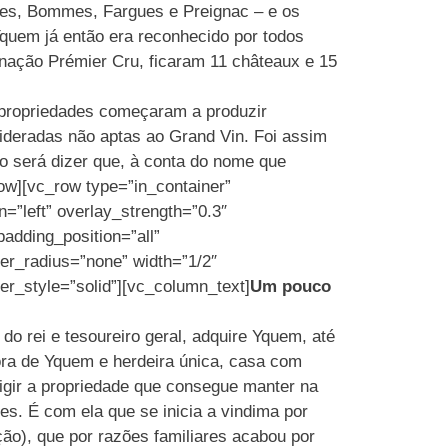
rnes, Bommes, Fargues e Preignac – e os
quem já então era reconhecido por todos
gnação Prémier Cru, ficaram 11 châteaux e 15
 propriedades começaram a produzir
ideradas não aptas ao Grand Vin. Foi assim
o será dizer que, à conta do nome que
w][vc_row type=”in_container”
n=”left” overlay_strength=”0.3″
adding_position=”all”
r_radius=”none” width=”1/2″
er_style=”solid”][vc_column_text]
Um pouco
o rei e tesoureiro geral, adquire Yquem, até
ora de Yquem e herdeira única, casa com
rigir a propriedade que consegue manter na
es. É com ela que se inicia a vindima por
ão), que por razões familiares acabou por