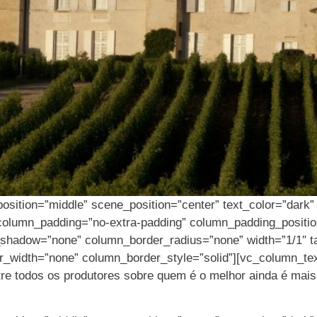
osition=”middle” scene_position=”center” text_color=”dark” t
column_padding=”no-extra-padding” column_padding_positio
hadow=”none” column_border_radius=”none” width=”1/1″ tab
r_width=”none” column_border_style=”solid”][vc_column_te
re todos os produtores sobre quem é o melhor ainda é mais 