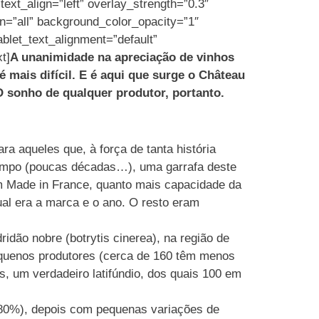
ext_align=”left” overlay_strength=”0.3″
n=”all” background_color_opacity=”1″
let_text_alignment=”default”
t]
A unanimidade na apreciação de vinhos
 mais difícil. E é aqui que surge o Château
 sonho de qualquer produtor, portanto.
 aqueles que, à força de tanta história
tempo (poucas décadas…), uma garrafa deste
em Made in France, quanto mais capacidade da
ual era a marca e o ano. O resto eram
dão nobre (botrytis cinerea), na região de
equenos produtores (cerca de 160 têm menos
, um verdadeiro latifúndio, dos quais 100 em
(80%), depois com pequenas variações de