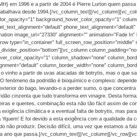
H) em 1996 e a partir de 2004 é Pierre Lurton quem passa a
 trabalhava desde 1994.[/vc_column_text][/vc_column][vc_c
olor_opacity=”1″ background_hover_color_opacity=”1″ col
et_text_alignment=”default” phone_text_alignment=”default
mation image_url=”27330″ alignment=”” animation=”Fade In
w type=”in_container” full_screen_row_position=”middle” s
pe_divider_position=”bottom”][vc_column column_padding=”no
ver_color_opacity=”1″ column_shadow=”none” column_borde
lignment=”default” column_border_width=”none” column_bord
vinho a partir de uvas atacadas de botrytis, mas o que sab
O fenómeno da podridão é bioquímico e complexo: depende d
exterior do bago, levando-o a perder sumo, o que concentra
dridão cinzenta que tudo transforma em vinagre. Desta forma
eiras e quentes, combinação esta não tão fácil assim de con
 exigência climática e a eventual falta de botrytis, mas pa
á Yquem! E foi devido a esta exigência com a qualidade da co
dido não produzir. Decisão difícil, uma vez que estamos a f
a ano que passa.[/vc_column_text][/vc_column][/vc_row][vc