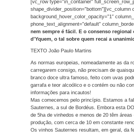
[vc_row type=”in_container” full_screen_row_p
shape_divider_position=”bottom”][vc_column 
background_hover_color_opacity=”1″ column_s
phone_text_alignment=”default” column_borde
nem sempre é fácil. E o consenso regional 
d’Yquem, o tal sobre quem recai a unanimi
TEXTO João Paulo Martins
As normas europeias, nomeadamente as da rotu
carregarem consigo, não precisam de quaisqu
branco doce ultra famoso, feito com uvas pod
garrafa e teor alcoólico e o contém ou não co
informações para incautos!
Mas comecemos pelo princípio. Estamos a fala
Sauternes, a sul de Bordéus. Embora esta DO
de 5ha de vinhedos e menos de 20 têm áreas d
produção, com cerca de 10 em constante ren
Os vinhos Sauternes resultam, em geral, da 