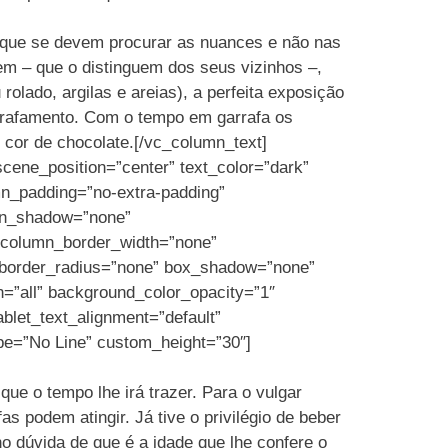
aí que se devem procurar as nuances e não nas
em – que o distinguem dos seus vizinhos –,
olado, argilas e areias), a perfeita exposição
arrafamento. Com o tempo em garrafa os
cor de chocolate.[/vc_column_text]
scene_position=”center” text_color=”dark”
mn_padding=”no-extra-padding”
umn_shadow=”none”
” column_border_width=”none”
” border_radius=”none” box_shadow=”none”
”all” background_color_opacity=”1″
let_text_alignment=”default”
ype=”No Line” custom_height=”30″]
ue o tempo lhe irá trazer. Para o vulgar
s podem atingir. Já tive o privilégio de beber
o dúvida de que é a idade que lhe confere o