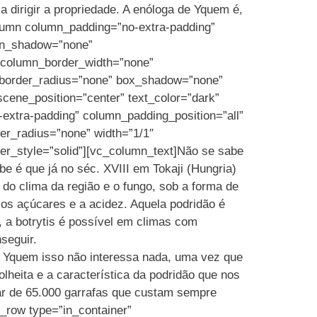
 dirigir a propriedade. A enóloga de Yquem é,
olumn column_padding=”no-extra-padding”
umn_shadow=”none”
” column_border_width=”none”
” border_radius=”none” box_shadow=”none”
cene_position=”center” text_color=”dark”
-extra-padding” column_padding_position=”all”
r_radius=”none” width=”1/1″
er_style=”solid”][vc_column_text]Não se sabe
e é que já no séc. XVIII em Tokaji (Hungria)
o clima da região e o fungo, sob a forma de
 os açúcares e a acidez. Aquela podridão é
, a botrytis é possível em climas com
seguir.
ra Yquem isso não interessa nada, uma vez que
lheita e a característica da podridão que nos
alar de 65.000 garrafas que custam sempre
_row type=”in_container”