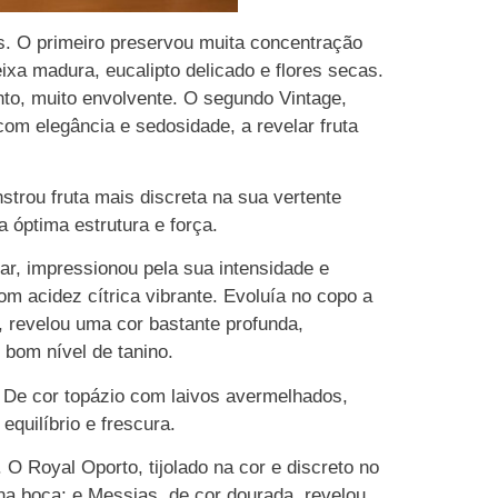
’s. O primeiro preservou muita concentração
ixa madura, eucalipto delicado e flores secas.
nto, muito envolvente. O segundo Vintage,
m elegância e sedosidade, a revelar fruta
trou fruta mais discreta na sua vertente
 óptima estrutura e força.
ar, impressionou pela sua intensidade e
m acidez cítrica vibrante. Evoluía no copo a
 revelou uma cor bastante profunda,
 bom nível de tanino.
. De cor topázio com laivos avermelhados,
quilíbrio e frescura.
 O Royal Oporto, tijolado na cor e discreto no
na boca; e Messias, de cor dourada, revelou