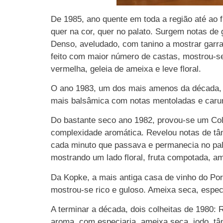
De 1985, ano quente em toda a região até ao f
quer na cor, quer no palato. Surgem notas de 
Denso, aveludado, com tanino a mostrar garra,
feito com maior número de castas, mostrou-se
vermelha, geleia de ameixa e leve floral.
O ano 1983, um dos mais amenos da década, fo
mais balsâmica com notas mentoladas e caruma
Do bastante seco ano 1982, provou-se um Colh
complexidade aromática. Revelou notas de tâma
cada minuto que passava e permanecia no pal
mostrando um lado floral, fruta compotada, am
Da Kopke, a mais antiga casa de vinho do Por
mostrou-se rico e guloso. Ameixa seca, especi
A terminar a década, dois colheitas de 1980: 
aroma, com especiaria, ameixa seca, iodo, tâ