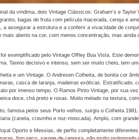
inal da vindima, dois Vintage Clássicos: Graham’s e Taylor
granito, bagas de fruta com película macerada, cereja e ame
 a assegurar a estrutura e a conferir a vivacidade de conju
 mais aberto na cor, com menos concentração, mas ainda co
i exemplificado pelo Vintage Offley Boa Vista. Este demons
. Tanino decisivo e intenso, sem ser muito cheio, tem uma
eita e um Vintage. O Andresen Colheita, de bonita cor âmb
ras, casca de laranja, madeiras exóticas. Estratificado, co
ato por imenso tempo. O Ramos Pinto Vintage, por sua vez,
eixa doce, chá preto e rosas. Muito melado na textura, com
to, famosa pelos seus Porto velhos, surgiu o Colheita 1981
aria (canela, cravinho e noz-moscada). Amplo, com grande e
Royal Oporto e Messias, de perfis completamente diferentes.
maras, figo seco, xarope de cenoura, não muito prolongado 