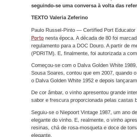
seguindo-se uma conversa à volta das refe
TEXTO Valeria Zeferino
Paulo Russel-Pinto — Certified Port Educat
Porto
nesta época. A década de 80 foi marcada
regulamento para a DOC Douro. A partir de me
(PDRITM). E, finalmente, foi autorizada a com
Começou-se com o Dalva Golden White 1989, 
Sousa Soares, contou que em 2007, quando o g
o Dalva Golden White 1952 e depois lançaram
De cor âmbar, o vinho apresentou grande inte
sabor e frescura proporcionada pelas castas b
Seguiu-se o Niepoort Vintage 1987, um ano de
elegante do vinho. E, realmente, o vinho apr
resinas, chá de rosa-mosqueta e doce de toma
elegante.