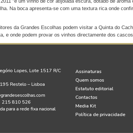
 2011 “é um vinho de cor atijolada escura, dotado de arom
lha. Na boca apresenta-se com uma textura rica onde confi
eitores da Grandes Escolhas podem visitar a Quinta do Cac
ta, e onde podem provar os vinhos directamente dos casco
egório Lopes, Lote 1517 R/C
Assinaturas
Quem somos
95 Restelo – Lisboa
Estatuto editorial
grandesescolhas.com
Contactos
) 215 810 526
Media Kit
a para a rede fixa nacional
Política de privacidade