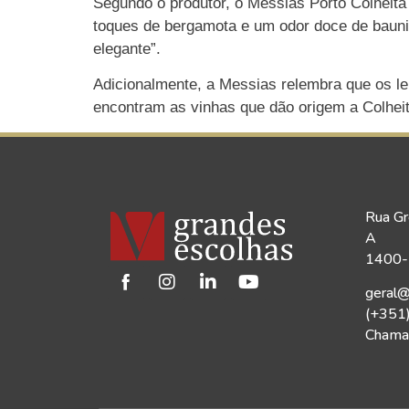
Segundo o produtor, o Messias Porto Colheita
toques de bergamota e um odor doce de bauni
elegante”.
Adicionalmente, a Messias relembra que os l
encontram as vinhas que dão origem a Colhei
Rua Gr
A
1400-1
geral@
(+351
Chamad