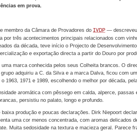
rências em prova.
IVDP
or e membro da Câmara de Provadores do
— descreveu a
 por três acontecimentos principais relacionados com vinho
ados da década, teve início o Projecto de Desenvolvimento
ercialização e exportação directa a partir do Douro por pr
uma marca conhecida pelos seus Colheita brancos. O direc
rupo adquiriu a C. da Silva e a marca Dalva, ficou com um
 o 1963, 1971 e 1989, escolhendo o melhor por década, pel
nsidade aromática com pêssego em calda, alperce, passas e
rancas, persistiu no palato, longo e profundo.
 baixa produção e poucas declarações. Dirk Niepoort declar
esenta uma cor menos concentrada, com aromas delicados de
te. Muita sedosidade na textura e macieza geral. Parece fr