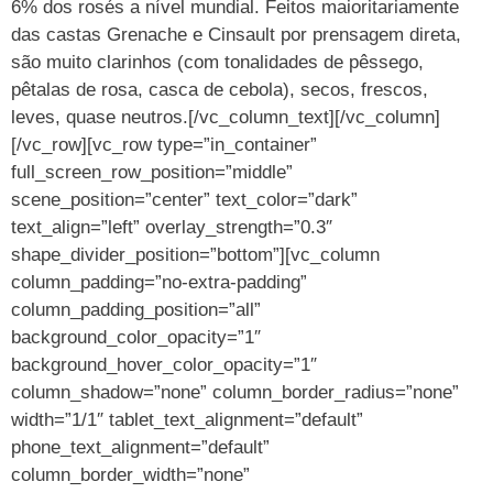
6% dos rosés a nível mundial. Feitos maioritariamente
das castas Grenache e Cinsault por prensagem direta,
são muito clarinhos (com tonalidades de pêssego,
pêtalas de rosa, casca de cebola), secos, frescos,
leves, quase neutros.[/vc_column_text][/vc_column]
[/vc_row][vc_row type=”in_container”
full_screen_row_position=”middle”
scene_position=”center” text_color=”dark”
text_align=”left” overlay_strength=”0.3″
shape_divider_position=”bottom”][vc_column
column_padding=”no-extra-padding”
column_padding_position=”all”
background_color_opacity=”1″
background_hover_color_opacity=”1″
column_shadow=”none” column_border_radius=”none”
width=”1/1″ tablet_text_alignment=”default”
phone_text_alignment=”default”
column_border_width=”none”