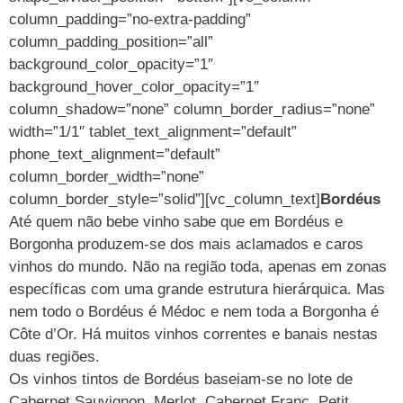
column_padding=”no-extra-padding”
column_padding_position=”all”
background_color_opacity=”1″
background_hover_color_opacity=”1″
column_shadow=”none” column_border_radius=”none”
width=”1/1″ tablet_text_alignment=”default”
phone_text_alignment=”default”
column_border_width=”none”
column_border_style=”solid”][vc_column_text]
Bordéus
Até quem não bebe vinho sabe que em Bordéus e
Borgonha produzem-se dos mais aclamados e caros
vinhos do mundo. Não na região toda, apenas em zonas
específicas com uma grande estrutura hierárquica. Mas
nem todo o Bordéus é Médoc e nem toda a Borgonha é
Côte d’Or. Há muitos vinhos correntes e banais nestas
duas regiões.
Os vinhos tintos de Bordéus baseiam-se no lote de
Cabernet Sauvignon, Merlot, Cabernet Franc, Petit