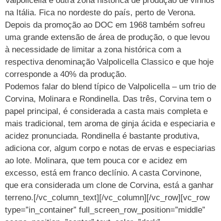
Valpolicella é outra zona histórica de produção de vinhos
na Itália. Fica no nordeste do país, perto de Verona.
Depois da promoção ao DOC em 1968 também sofreu
uma grande extensão de área de produção, o que levou
à necessidade de limitar a zona histórica com a
respectiva denominação Valpolicella Classico e que hoje
corresponde a 40% da produção.
Podemos falar do blend típico de Valpolicella – um trio de
Corvina, Molinara e Rondinella. Das três, Corvina tem o
papel principal, é considerada a casta mais completa e
mais tradicional, tem aroma de ginja ácida e especiaria e
acidez pronunciada. Rondinella é bastante produtiva,
adiciona cor, algum corpo e notas de ervas e especiarias
ao lote. Molinara, que tem pouca cor e acidez em
excesso, está em franco declínio. A casta Corvinone,
que era considerada um clone de Corvina, está a ganhar
terreno.[/vc_column_text][/vc_column][/vc_row][vc_row
type=”in_container” full_screen_row_position=”middle”