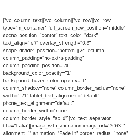
[/vc_column_text][/vc_column][/vc_row][vc_row
type=”in_container” full_screen_row_position=”middle”
scene_position=”center” text_color=”dark”
text_align=”left” overlay_strength=”0.3″
shape_divider_position=”bottom”][vc_column
column_padding=”no-extra-padding”
column_padding_position=”all”
background_color_opacity=”1″
background_hover_color_opacity=”1″
column_shadow=”none” column_border_radius=”none”
width=”1/1″ tablet_text_alignment=”default”
phone_text_alignment=”default”
column_border_width=”none”
column_border_style=”solid”][vc_text_separator
title=”Itália”][image_with_animation image_url=”30631″
alignment=”” animation=”Fade In” border_radius=”none”