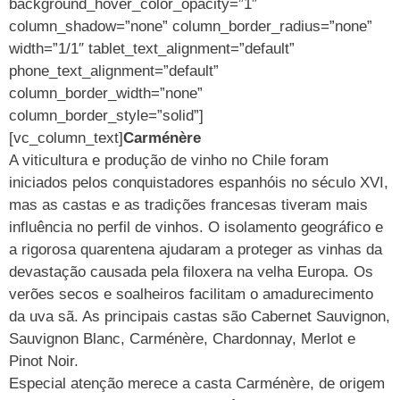
background_hover_color_opacity=”1″
column_shadow=”none” column_border_radius=”none”
width=”1/1″ tablet_text_alignment=”default”
phone_text_alignment=”default”
column_border_width=”none”
column_border_style=”solid”]
[vc_column_text]
Carménère
A viticultura e produção de vinho no Chile foram
iniciados pelos conquistadores espanhóis no século XVI,
mas as castas e as tradições francesas tiveram mais
influência no perfil de vinhos. O isolamento geográfico e
a rigorosa quarentena ajudaram a proteger as vinhas da
devastação causada pela filoxera na velha Europa. Os
verões secos e soalheiros facilitam o amadurecimento
da uva sã. As principais castas são Cabernet Sauvignon,
Sauvignon Blanc, Carménère, Chardonnay, Merlot e
Pinot Noir.
Especial atenção merece a casta Carménère, de origem