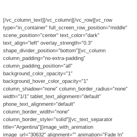
[/vc_column_text][/vc_column][/vc_row][vc_row
type=”in_container” full_screen_row_position=”middle”
scene_position=”center” text_color=”dark”
text_align=”left” overlay_strength=”0.3″
shape_divider_position=”bottom”][vc_column
column_padding=”no-extra-padding”
column_padding_position=”all”
background_color_opacity=”1″
background_hover_color_opacity=”1″
column_shadow=”none” column_border_radius=”none”
width=”1/1″ tablet_text_alignment=”default”
phone_text_alignment=”default”
column_border_width=”none”
column_border_style=”solid”][vc_text_separator
title=”Argentina”][image_with_animation
image_url=”30632″ alignment=”” animation=”Fade In”