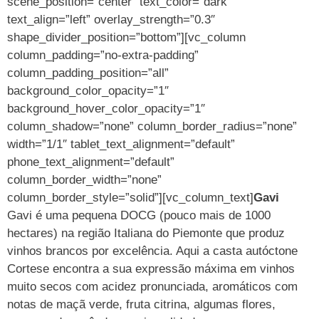
scene_position=”center” text_color=”dark”
text_align=”left” overlay_strength=”0.3″
shape_divider_position=”bottom”][vc_column
column_padding=”no-extra-padding”
column_padding_position=”all”
background_color_opacity=”1″
background_hover_color_opacity=”1″
column_shadow=”none” column_border_radius=”none”
width=”1/1″ tablet_text_alignment=”default”
phone_text_alignment=”default”
column_border_width=”none”
column_border_style=”solid”][vc_column_text]
Gavi
Gavi é uma pequena DOCG (pouco mais de 1000
hectares) na região Italiana do Piemonte que produz
vinhos brancos por excelência. Aqui a casta autóctone
Cortese encontra a sua expressão máxima em vinhos
muito secos com acidez pronunciada, aromáticos com
notas de maçã verde, fruta citrina, algumas flores,