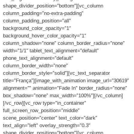
shape_divider_position=”bottom”][vc_column
column_padding=”no-extra-padding”
column_padding_position=”all”
background_color_opacity=”1″
background_hover_color_opacity=”1″
column_shadow=”none” column_border_radius=”none”
width=”1/1″ tablet_text_alignment=”default”
phone_text_alignment=”default”
column_border_width=”none”
column_border_style=”solid”][vc_text_separator
title=”França”][image_with_animation image_url=”30619″
alignment=”” animation=”Fade In” border_radius=”none”
box_shadow=”none” max_width=”100%”][/vc_column]
[/vc_row][vc_row type=”in_container”
full_screen_row_position=”middle”
scene_position=”center” text_color=”dark”
text_align=”left” overlay_strength=”0.3″
shape_divider_position=”bottom”][vc_column