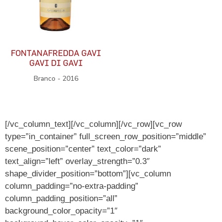
FONTANAFREDDA GAVI
GAVI DI GAVI
Branco - 2016
[/vc_column_text][/vc_column][/vc_row][vc_row
type=”in_container” full_screen_row_position=”middle”
scene_position=”center” text_color=”dark”
text_align=”left” overlay_strength=”0.3″
shape_divider_position=”bottom”][vc_column
column_padding=”no-extra-padding”
column_padding_position=”all”
background_color_opacity=”1″