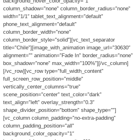
background_hover_color_opacity=”1″
column_shadow=”none” column_border_radius=”none”
width=”1/1″ tablet_text_alignment=”default”
phone_text_alignment=”default”
column_border_width=”none”
column_border_style=”solid”][vc_text_separator
title=”Chile”][image_with_animation image_url=”30630″
alignment=”” animation=”Fade In” border_radius=”none”
box_shadow=”none” max_width=”100%”][/vc_column]
[/vc_row][vc_row type=”full_width_content”
full_screen_row_position=”middle”
vertically_center_columns=”true”
scene_position=”center” text_color=”dark”
text_align=”left” overlay_strength=”0.3″
shape_divider_position=”bottom” shape_type=””]
[vc_column column_padding=”no-extra-padding”
column_padding_position=”all”
background_color_opacity=”1″