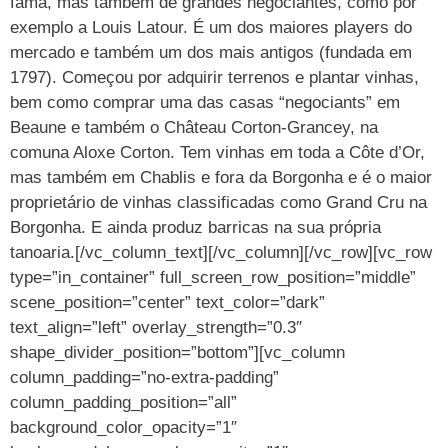
fama, mas também de grandes negociantes, como por
exemplo a Louis Latour. É um dos maiores players do
mercado e também um dos mais antigos (fundada em
1797). Começou por adquirir terrenos e plantar vinhas,
bem como comprar uma das casas “negociants” em
Beaune e também o Château Corton-Grancey, na
comuna Aloxe Corton. Tem vinhas em toda a Côte d’Or,
mas também em Chablis e fora da Borgonha e é o maior
proprietário de vinhas classificadas como Grand Cru na
Borgonha. E ainda produz barricas na sua própria
tanoaria.[/vc_column_text][/vc_column][/vc_row][vc_row
type=”in_container” full_screen_row_position=”middle”
scene_position=”center” text_color=”dark”
text_align=”left” overlay_strength=”0.3″
shape_divider_position=”bottom”][vc_column
column_padding=”no-extra-padding”
column_padding_position=”all”
background_color_opacity=”1″