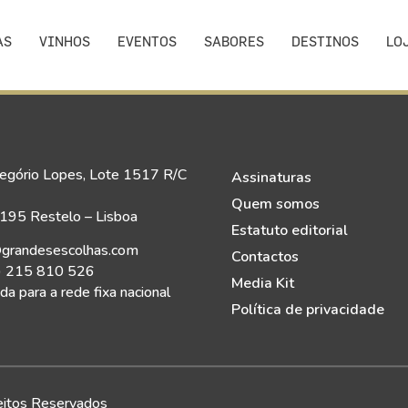
AS
VINHOS
EVENTOS
SABORES
DESTINOS
LO
egório Lopes, Lote 1517 R/C
Assinaturas
Quem somos
95 Restelo – Lisboa
Estatuto editorial
grandesescolhas.com
Contactos
) 215 810 526
Media Kit
a para a rede fixa nacional
Política de privacidade
eitos Reservados