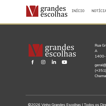
INÍCIO
NOTÍCI
Rua Gr
A
1400-1
geral@
(+351
Chamad
©2026 Vinho Grandes Escolhas | Todos os Dir