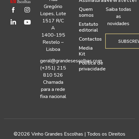
Assinaturas
Gregório
Quem
Saiba todas
Lopes, Lote
somos
as
1517 R/C
novidades
Estatuto
A
editorial
1400-195
Contactos
SUBSCRE
Restelo –
Media
Lisboa
Kit
geral@grandesescolhas.com
Política de
(+351) 215
privacidade
810 526
Chamada
para a rede
fixa nacional
©2026 Vinho Grandes Escolhas | Todos os Direitos