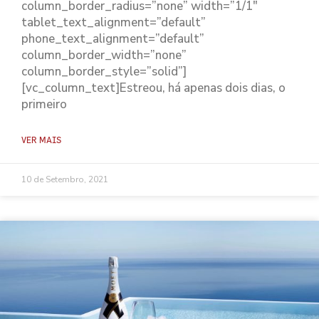
column_border_radius=”none” width=”1/1″
tablet_text_alignment=”default”
phone_text_alignment=”default”
column_border_width=”none”
column_border_style=”solid”]
[vc_column_text]Estreou, há apenas dois dias, o
primeiro
VER MAIS
10 de Setembro, 2021