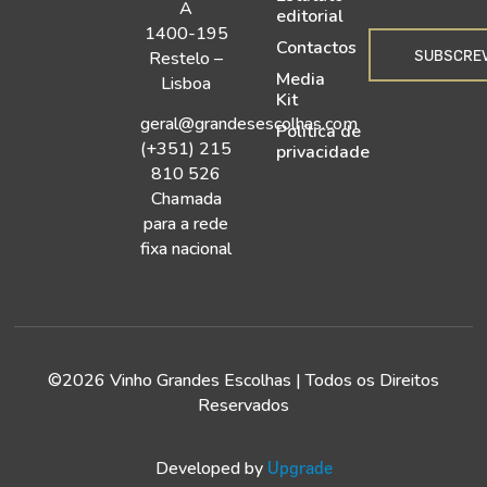
A
editorial
1400-195
Contactos
SUBSCRE
Restelo –
Media
Lisboa
Kit
geral@grandesescolhas.com
Política de
(+351) 215
privacidade
810 526
Chamada
para a rede
fixa nacional
©2026 Vinho Grandes Escolhas | Todos os Direitos
Reservados
Developed by
Upgrade