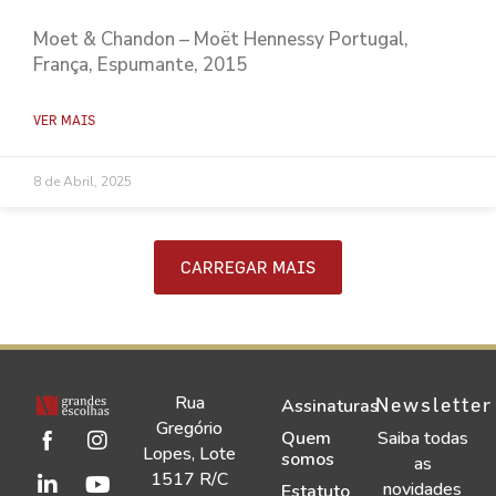
Moet & Chandon – Moët Hennessy Portugal,
França, Espumante, 2015
VER MAIS
8 de Abril, 2025
CARREGAR MAIS
Rua
Newsletter
Assinaturas
Gregório
Quem
Saiba todas
Lopes, Lote
somos
as
1517 R/C
novidades
Estatuto