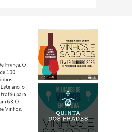
de França. O
 de 130
vinhos
Este ano, o
 troféu para
ram 63. O
pe Vinhos,