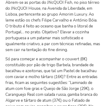
Abrem-se as portas do JNcQUOI Fish, no piso térreo
do JNcQUOI House, na Avenida da Liberdade, em
Lisboa, pertencente ao grupo Amorim Luxury. Ao
leme estão os chefs Filipe Carvalho e António Bóia.
O tributo é feito ao oceano que banha o litoral de
Portugal… no prato. Objetivo? Elevar a cozinha
portuguesa a um patamar mais sofisticado e
igualmente criativo, a par com técnicas refinadas, mas
sem cair na tentação do fine dining.
Só para começar e acompanhar o couvert (8€)
constituído por pão de trigo Barbela, brandade de
bacalhau e azeitonas, que tal um Pastel de bacalhau
com caviar e molho tártaro (16€)? Entre as entradas
frias, ficam as seguintes sugestões: “Laminado de
atum com foie gras e Queijo de São Jorge (29€), o
Caranguejo Real com salada russa, gamba branca do
Algarve e tártaro de atum (37€) ou o Fatiado de