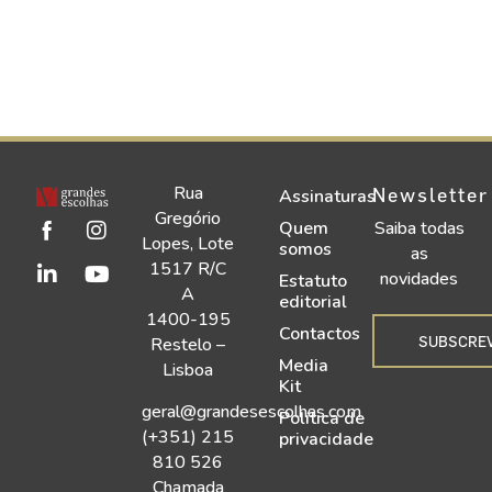
Rua
Newsletter
Assinaturas
Gregório
Quem
Saiba todas
Lopes, Lote
somos
as
1517 R/C
novidades
Estatuto
A
editorial
1400-195
Contactos
SUBSCRE
Restelo –
Media
Lisboa
Kit
geral@grandesescolhas.com
Política de
(+351) 215
privacidade
810 526
Chamada