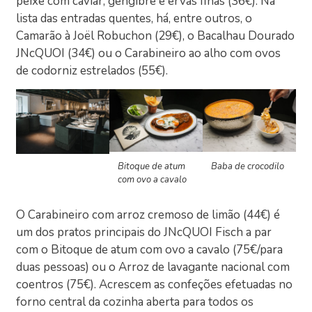
peixe com caviar, gengibre e ervas finas (36€). Na
lista das entradas quentes, há, entre outros, o
Camarão à Joël Robuchon (29€), o Bacalhau Dourado
JNcQUOI (34€) ou o Carabineiro ao alho com ovos
de codorniz estrelados (55€).
Bitoque de atum
Baba de crocodilo
com ovo a cavalo
O Carabineiro com arroz cremoso de limão (44€) é
um dos pratos principais do JNcQUOI Fisch a par
com o Bitoque de atum com ovo a cavalo (75€/para
duas pessoas) ou o Arroz de lavagante nacional com
coentros (75€). Acrescem as confeções efetuadas no
forno central da cozinha aberta para todos os