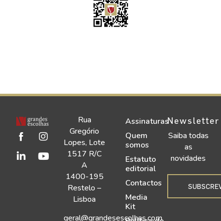
Rua
Newsletter
Assinaturas
Gregório
Quem
Saiba todas
Lopes, Lote
somos
as
1517 R/C
novidades
Estatuto
A
editorial
1400-195
Contactos
SUBSCRE
Restelo –
Media
Lisboa
Kit
geral@grandesescolhas.com