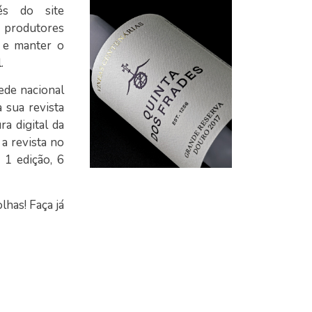
és do site
s produtores
o e manter o
.
ede nacional
 sua revista
a digital da
a revista no
 1 edição, 6
lhas! Faça já