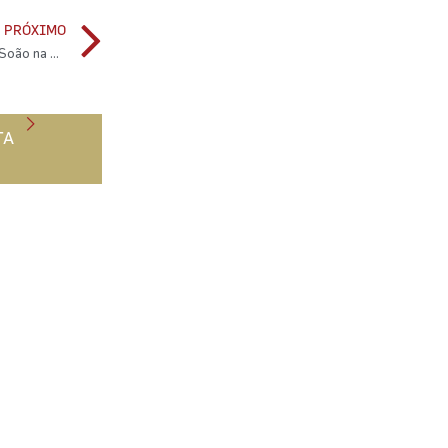
PRÓXIMO
Grupo SEAME cria garrafeira na Uber Eats e disponibiliza Soão na plataforma
TA