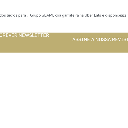
António Maçanita cria loja online e reverte metade dos lucros para Cruz Vermelha
CREVER NEWSLETTER
ASSINE A NOSSA REVIS