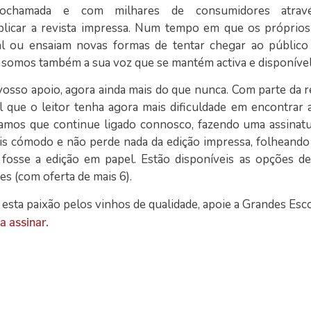
eochamada e com milhares de consumidores atrav
blicar a revista impressa. Num tempo em que os próprio
ial ou ensaiam novas formas de tentar chegar ao públic
s somos também a sua voz que se mantém activa e disponível
osso apoio, agora ainda mais do que nunca. Com parte da r
 que o leitor tenha agora mais dificuldade em encontrar a
elamos que continue ligado connosco, fazendo uma assinatur
mais cómodo e não perde nada da edição impressa, folheando 
osse a edição em papel. Estão disponíveis as opções de
es (com oferta de mais 6).
esta paixão pelos vinhos de qualidade, apoie a Grandes Esco
a assinar.