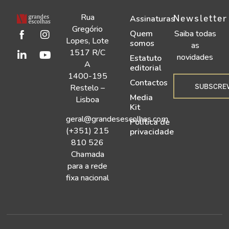
Rua
Newsletter
Assinaturas
Gregório
Quem
Saiba todas
Lopes, Lote
somos
as
1517 R/C
novidades
Estatuto
A
editorial
1400-195
Contactos
SUBSCRE
Restelo –
Media
Lisboa
Kit
geral@grandesescolhas.com
Política de
(+351) 215
privacidade
810 526
Chamada
para a rede
fixa nacional