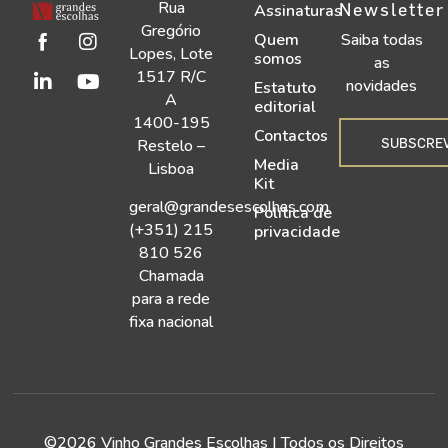
Rua
Newsletter
Assinaturas
Gregório
Quem
Saiba todas
Lopes, Lote
somos
as
1517 R/C
novidades
Estatuto
A
editorial
1400-195
Contactos
SUBSCRE
Restelo –
Media
Lisboa
Kit
geral@grandesescolhas.com
Política de
(+351) 215
privacidade
810 526
Chamada
para a rede
fixa nacional
©2026 Vinho Grandes Escolhas | Todos os Direitos