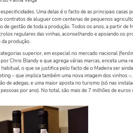
rdo Palma Veiga
specificidades. Uma delas é o facto de as principais casas 
do contratos de aluguer com centenas de pequenos agricult
̧o de gestão de toda a produção. Todos os anos, a partir de M
ntrolos regulares das vinhas, aconselhando e apoiando os p
da produção.
ategorias superior, em especial no mercado nacional (feno
por Chris Blandy e que agrega várias marcas, enceta uma rev
bitual, o que se justifica pelo facto de o Madeira ser aind
keting – que implica também uma nova imagem dos vinhos –
̧ão de adegas, e uma maior aposta no turismo (só nas instalac
essoas por ano). No total, são mais de 7 milhões de euros 