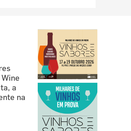
res
a Wine
ta, a
ente na