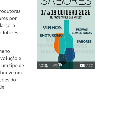
produtoras
ores por
arço, a
rodutores
́meno
olução e
a um tipo de
, houve um
̧ões do
de