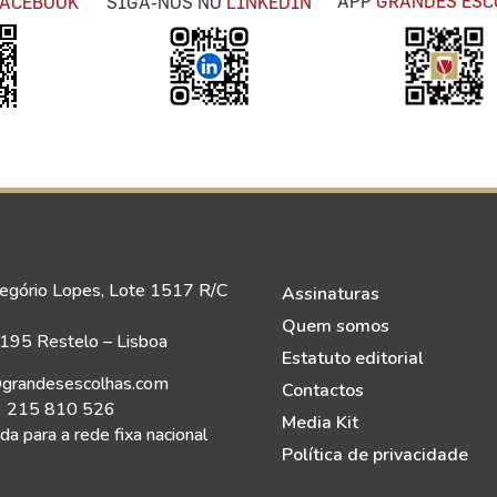
APP
GRANDES ESC
FACEBOOK
SIGA-NOS NO
LINKEDIN
egório Lopes, Lote 1517 R/C
Assinaturas
Quem somos
95 Restelo – Lisboa
Estatuto editorial
grandesescolhas.com
Contactos
) 215 810 526
Media Kit
a para a rede fixa nacional
Política de privacidade