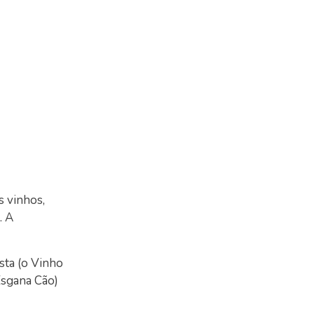
s vinhos,
. A
asta (o Vinho
sgana Cão)