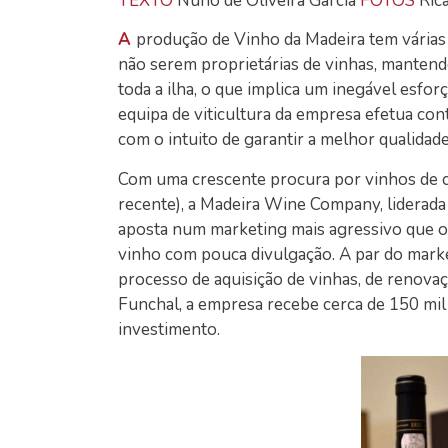
TEXTO
Nuno de Oliveira Garcia
FOTOS
Rica
A
produção de Vinho da Madeira tem várias e
não serem proprietárias de vinhas, manten
toda a ilha, o que implica um inegável esforc
equipa de viticultura da empresa efetua co
com o intuito de garantir a melhor qualidade 
Com uma crescente procura por vinhos de c
recente), a Madeira Wine Company, liderada 
aposta num marketing mais agressivo que o ha
vinho com pouca divulgação. A par do mar
processo de aquisição de vinhas, de renovac
Funchal, a empresa recebe cerca de 150 mil p
investimento.