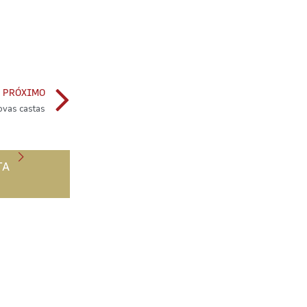
PRÓXIMO
ovas castas
TA