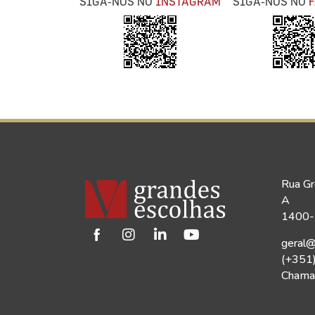
SIGA-NOS NO
INSTAGRAM
SIGA-NOS NO
Rua Gr
A
1400-1
geral@
(+351
Chamad