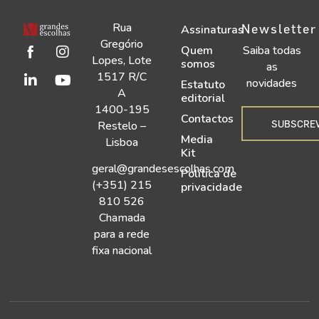
Rua
Newsletter
Assinaturas
Gregório
Quem
Saiba todas
Lopes, Lote
somos
as
1517 R/C
novidades
Estatuto
A
editorial
1400-195
Contactos
SUBSCRE
Restelo –
Media
Lisboa
Kit
geral@grandesescolhas.com
Política de
(+351) 215
privacidade
810 526
Chamada
para a rede
fixa nacional