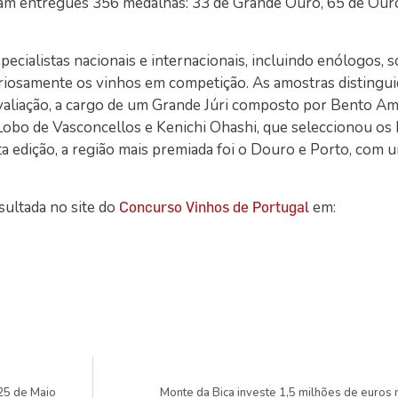
oram entregues 356 medalhas: 33 de Grande Ouro, 65 de Our
pecialistas nacionais e internacionais, incluindo enólogos, 
teriosamente os vinhos em competição. As amostras distingu
liação, a cargo de um Grande Júri composto por Bento Ama
 Lobo de Vasconcellos e Kenichi Ohashi, que seleccionou os
 edição, a região mais premiada foi o Douro e Porto, com u
sultada no site do
em:
Concurso Vinhos de Portugal
 25 de Maio
Monte da Bica investe 1,5 milhões de euros 