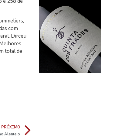
o e 258 de
sommeliers,
idas com
ral, Dirceu
 Melhores
m total de
PRÓXIMO
no Alentejo