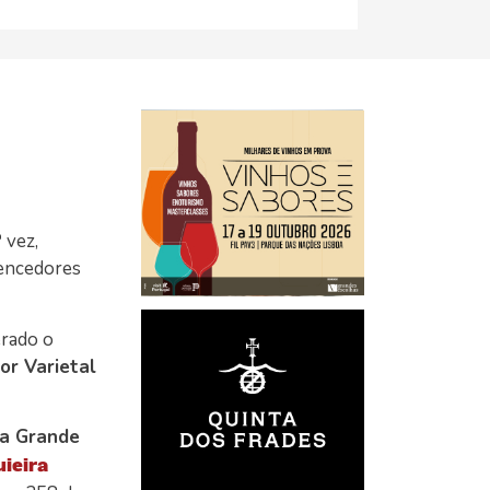
 vez,
vencedores
rado o
or Varietal
ma Grande
ieira