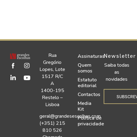
Rua
Newsletter
Assinaturas
Gregório
Quem
Saiba todas
Lopes, Lote
somos
as
1517 R/C
novidades
Estatuto
A
editorial
1400-195
Contactos
SUBSCRE
Restelo –
Media
Lisboa
Kit
geral@grandesescolhas.com
Política de
(+351) 215
privacidade
810 526