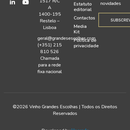
1517 R/C
novidades
Estatuto
A
editorial
1400-195
Contactos
SUBSCRE
Restelo –
Media
Lisboa
Kit
geral@grandesescolhas.com
Política de
(+351) 215
privacidade
810 526
Chamada
para a rede
fixa nacional
©2026 Vinho Grandes Escolhas | Todos os Direitos
Reservados