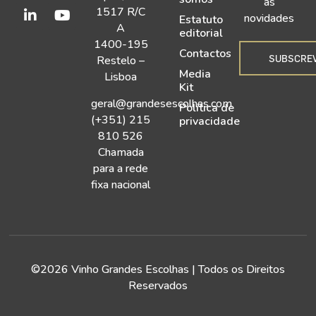
as
1517 R/C
novidades
Estatuto
A
editorial
1400-195
Contactos
SUBSCRE
Restelo –
Media
Lisboa
Kit
geral@grandesescolhas.com
Política de
(+351) 215
privacidade
810 526
Chamada
para a rede
fixa nacional
©2026 Vinho Grandes Escolhas | Todos os Direitos
Reservados