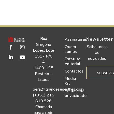
Rua
Newsletter
Assinaturas
Gregório
Quem
Saiba todas
Lopes, Lote
somos
as
1517 R/C
novidades
Estatuto
A
editorial
1400-195
Contactos
SUBSCRE
Restelo –
Media
Lisboa
Kit
geral@grandesescolhas.com
Política de
(+351) 215
privacidade
810 526
Chamada
para a rede