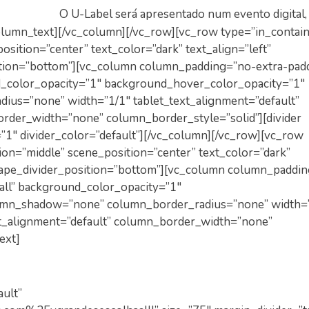
O U-Label será apresentado num evento digital, 
olumn_text][/vc_column][/vc_row][vc_row type=”in_contain
sition=”center” text_color=”dark” text_align=”left”
ition=”bottom”][vc_column column_padding=”no-extra-pad
d_color_opacity=”1″ background_hover_color_opacity=”1″
us=”none” width=”1/1″ tablet_text_alignment=”default”
rder_width=”none” column_border_style=”solid”][divider
=”1″ divider_color=”default”][/vc_column][/vc_row][vc_row
ion=”middle” scene_position=”center” text_color=”dark”
shape_divider_position=”bottom”][vc_column column_paddi
all” background_color_opacity=”1″
umn_shadow=”none” column_border_radius=”none” width=
xt_alignment=”default” column_border_width=”none”
ext]
ult”