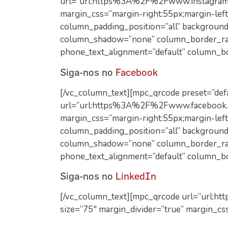
url=”url:https%3A%2F%2Fwww.instagram.c
margin_css=”margin-right:55px;margin-lef
column_padding_position=”all” backgroun
column_shadow=”none” column_border_radi
phone_text_alignment=”default” column_b
Siga-nos no
Facebook
[/vc_column_text][mpc_qrcode preset=”defa
url=”url:https%3A%2F%2Fwww.facebook.co
margin_css=”margin-right:55px;margin-lef
column_padding_position=”all” backgroun
column_shadow=”none” column_border_radi
phone_text_alignment=”default” column_b
Siga-nos no
LinkedIn
[/vc_column_text][mpc_qrcode url=”url
size=”75″ margin_divider=”true” margin_cs