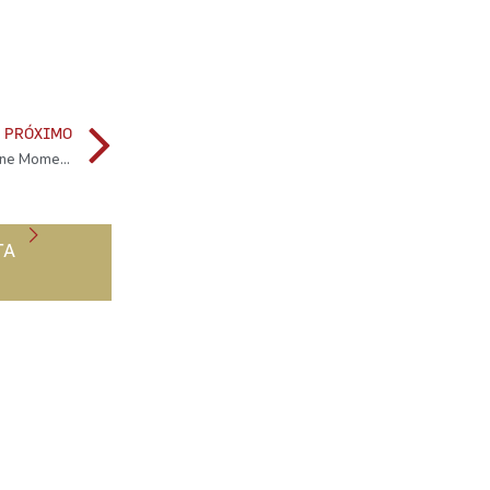
PRÓXIMO
Six Senses Douro Valley cria programa de fidelização Wine Moments
TA