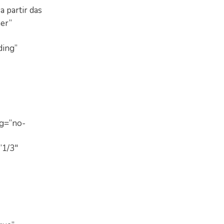
a partir das
er”
ding”
ng=”no-
”1/3″