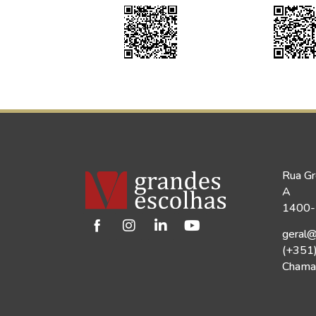
Rua Gr
A
1400-1
geral@
(+351
Chamad