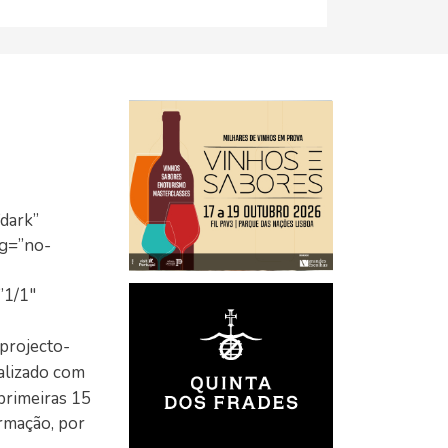
dark”
ng=”no-
”1/1″
 projecto-
alizado com
primeiras 15
ormação, por