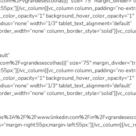
om%2Fvgrandesescolhas|||” size=”75″ margin_divider=”t
t:55px;”][/vc_column][vc_column column_padding=”no-extr
d_color_opacity=”1″ background_hover_color_opacity=”1″
us=”none” width=”1/3″ tablet_text_alignment=”default”
order_width=”none” column_border_style=”solid”][vc_colu
ult”
m%2Fvgrandesescolhas|||” size=”75″ margin_divider=”tr
t:55px;”][/vc_column][vc_column column_padding=”no-extr
d_color_opacity=”1″ background_hover_color_opacity=”1″
us=”none” width=”1/3″ tablet_text_alignment=”default”
order_width=”none” column_border_style=”solid”][vc_colu
:https%3A%2F%2Fwww.linkedin.com%2Fin%2Fvgrandesesco
s=”margin-right:55px;margin-left:55px;”][/vc_column][/vc_