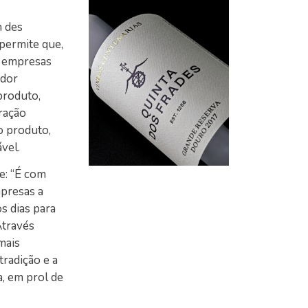
n des
permite que,
s empresas
idor
produto,
aração
o produto,
vel.
e: “É com
presas a
s dias para
Através
mais
radição e a
a, em prol de