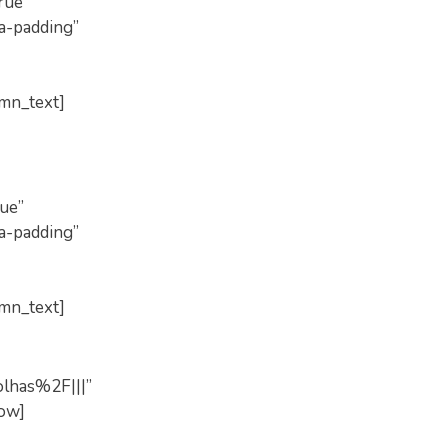
rue”
a-padding”
mn_text]
ue”
a-padding”
mn_text]
lhas%2F|||”
row]