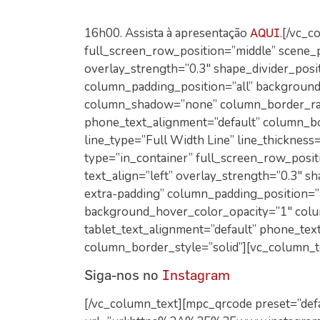
16h00. Assista à apresentação
.[/vc_c
AQUI
full_screen_row_position=”middle” scene_po
overlay_strength=”0.3″ shape_divider_pos
column_padding_position=”all” backgroun
column_shadow=”none” column_border_radi
phone_text_alignment=”default” column_bo
line_type=”Full Width Line” line_thickness
type=”in_container” full_screen_row_posit
text_align=”left” overlay_strength=”0.3″ 
extra-padding” column_padding_position=”
background_hover_color_opacity=”1″ col
tablet_text_alignment=”default” phone_te
column_border_style=”solid”][vc_column_t
Siga-nos no
Instagram
[/vc_column_text][mpc_qrcode preset=”defa