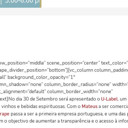
ow_position=”middle” scene_position=”center” text_color=”
shape_divider_position=”bottom”][vc_column column_paddi
all” background_color_opacity=”1″
umn_shadow=”none” column_border_radius=”none” width=
xt_alignment=”default” column_border_width=”none”
ext]No dia 30 de Setembro será apresentado o
, um
U-Label
e vinhos e bebidas espirituosas. Com o
a ser comerci
Mateus
passa a ser a primeira empresa portuguesa, e uma das 
rape
em o objectivo de aumentar a transparência e o acesso à inf