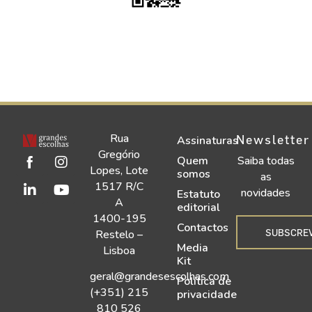
Rua
Newsletter
Assinaturas
Gregório
Quem
Saiba todas
Lopes, Lote
somos
as
1517 R/C
novidades
Estatuto
A
editorial
1400-195
Contactos
SUBSCRE
Restelo –
Media
Lisboa
Kit
geral@grandesescolhas.com
Política de
(+351) 215
privacidade
810 526