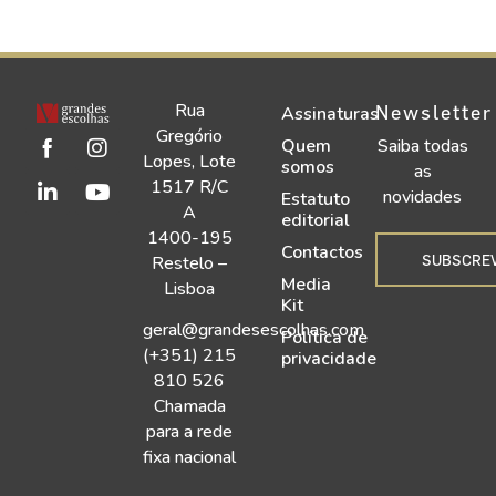
Rua
Newsletter
Assinaturas
Gregório
Quem
Saiba todas
Lopes, Lote
somos
as
1517 R/C
novidades
Estatuto
A
editorial
1400-195
Contactos
SUBSCRE
Restelo –
Media
Lisboa
Kit
geral@grandesescolhas.com
Política de
(+351) 215
privacidade
810 526
Chamada
para a rede
fixa nacional