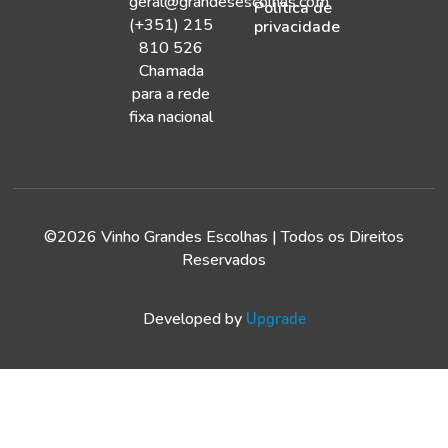
geral@grandesescolhas.com
Política de
(+351) 215
privacidade
810 526
Chamada
para a rede
fixa nacional
©2026 Vinho Grandes Escolhas | Todos os Direitos
Reservados
Developed by
Upgrade