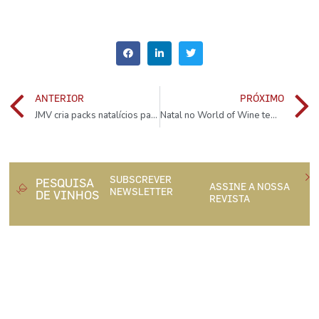
ANTERIOR
PRÓXIMO
JMV cria packs natalícios para todos os gostos
Natal no World of Wine tem brunch, estacionamento grátis e muita animação
SUBSCREVER
PESQUISA
ASSINE A NOSSA
NEWSLETTER
DE VINHOS
REVISTA