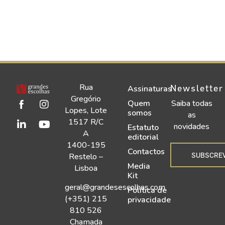
Rua
Newsletter
Assinaturas
Gregório
Quem
Saiba todas
Lopes, Lote
somos
as
1517 R/C
novidades
Estatuto
A
editorial
1400-195
Contactos
SUBSCRE
Restelo –
Media
Lisboa
Kit
geral@grandesescolhas.com
Política de
(+351) 215
privacidade
810 526
Chamada