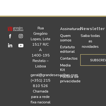
Rua
Newsletter
Assinaturas
Gregório
Quem
Saiba todas
Lopes, Lote
somos
as
1517 R/C
novidades
Estatuto
A
editorial
1400-195
Contactos
SUBSCRE
Restelo –
Media
Lisboa
Kit
geral@grandesescolhas.com
Política de
(+351) 215
privacidade
810 526
Chamada
para a rede
fixa nacional