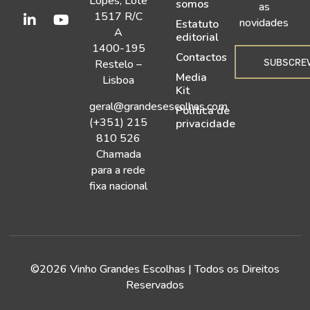
Lopes, Lote
somos
as
1517 R/C
novidades
Estatuto
A
editorial
1400-195
Contactos
SUBSCRE
Restelo –
Media
Lisboa
Kit
geral@grandesescolhas.com
Política de
(+351) 215
privacidade
810 526
Chamada
para a rede
fixa nacional
©2026 Vinho Grandes Escolhas | Todos os Direitos
Reservados