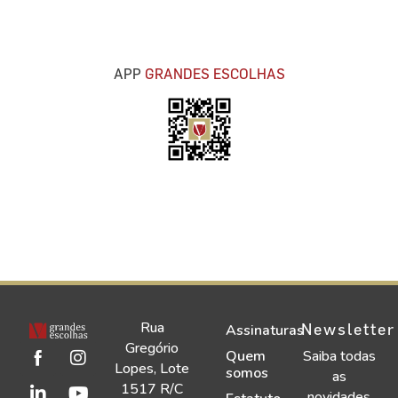
APP
GRANDES ESCOLHAS
Rua
Newsletter
Assinaturas
Gregório
Quem
Saiba todas
Lopes, Lote
somos
as
1517 R/C
novidades