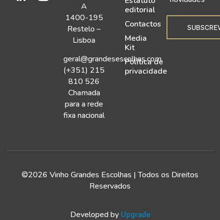
Estatuto
A
editorial
1400-195
Contactos
SUBSCRE
Restelo –
Media
Lisboa
Kit
geral@grandesescolhas.com
Política de
(+351) 215
privacidade
810 526
Chamada
para a rede
fixa nacional
©2026 Vinho Grandes Escolhas | Todos os Direitos
Reservados
Developed by
Upgrade