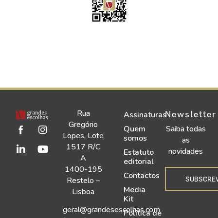
Rua
Newsletter
Assinaturas
Gregório
Quem
Saiba todas
Lopes, Lote
somos
as
1517 R/C
novidades
Estatuto
A
editorial
1400-195
Contactos
SUBSCRE
Restelo –
Media
Lisboa
Kit
geral@grandesescolhas.com
Política de