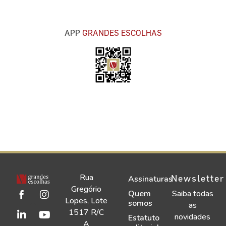
APP
GRANDES ESCOLHAS
Rua
Newsletter
Assinaturas
Gregório
Quem
Saiba todas
Lopes, Lote
somos
as
1517 R/C
novidades
Estatuto
A