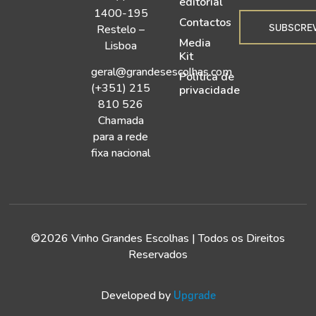
editorial
1400-195
Contactos
SUBSCRE
Restelo –
Media
Lisboa
Kit
geral@grandesescolhas.com
Política de
(+351) 215
privacidade
810 526
Chamada
para a rede
fixa nacional
©2026 Vinho Grandes Escolhas | Todos os Direitos
Reservados
Developed by
Upgrade