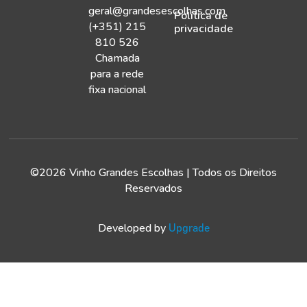
geral@grandesescolhas.com
Política de
(+351) 215
privacidade
810 526
Chamada
para a rede
fixa nacional
©2026 Vinho Grandes Escolhas | Todos os Direitos
Reservados
Developed by
Upgrade