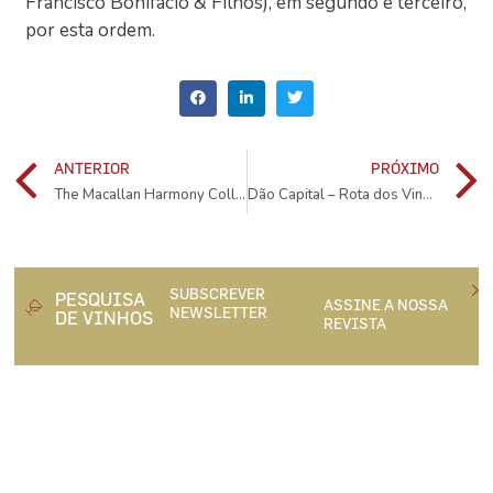
Francisco Bonifácio & Filhos), em segundo e terceiro,
por esta ordem.
ANTERIOR
PRÓXIMO
The Macallan Harmony Collection Rich Cacao é o primeiro whisky da nova colecção da marca
Dão Capital – Rota dos Vinhos do Dão
SUBSCREVER
PESQUISA
ASSINE A NOSSA
NEWSLETTER
DE VINHOS
REVISTA