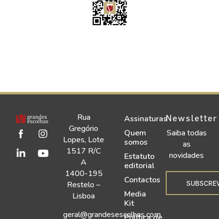
Rua
Newsletter
Assinaturas
Gregório
Quem
Saiba todas
Lopes, Lote
somos
as
1517 R/C
novidades
Estatuto
A
editorial
1400-195
Contactos
SUBSCRE
Restelo –
Media
Lisboa
Kit
geral@grandesescolhas.com
Política de