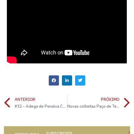
ANTERIOR
PRÓXIMO
#32 – Adega de Penalva Cerceal-Branco 2015
Novas colheitas Paço de Teixeiró invocam a Serra do Marão
SUBSCREVER