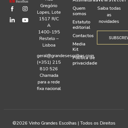
Gregório
Quem
Saiba todas
Lopes, Lote
somos
as
1517 R/C
novidades
Estatuto
A
editorial
1400-195
Contactos
SUBSCRE
Restelo –
Media
Lisboa
Kit
geral@grandesescolhas.com
Política de
(+351) 215
privacidade
810 526
Chamada
para a rede
fixa nacional
©2026 Vinho Grandes Escolhas | Todos os Direitos