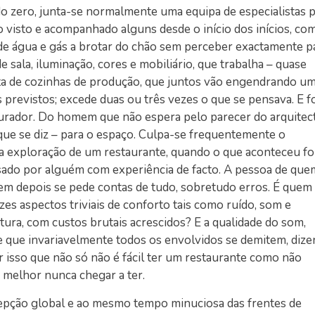
o zero, junta-se normalmente uma equipa de especialistas 
 visto e acompanhado alguns desde o início dos inícios, co
de água e gás a brotar do chão sem perceber exactamente p
e sala, iluminação, cores e mobiliário, que trabalha – quase
a de cozinhas de produção, que juntos vão engendrando u
previstos; excede duas ou três vezes o que se pensava. E fo
aurador. Do homem que não espera pelo parecer do arquitect
que se diz – para o espaço. Culpa-se frequentemente o
a exploração de um restaurante, quando o que aconteceu fo
ado por alguém com experiência de facto. A pessoa de que
uem depois se pede contas de tudo, sobretudo erros. É quem
es aspectos triviais de conforto tais como ruído, som e
ura, com custos brutais acrescidos? E a qualidade do som,
que invariavelmente todos os envolvidos se demitem, diz
 isso que não só não é fácil ter um restaurante como não
 melhor nunca chegar a ter.
cepção global e ao mesmo tempo minuciosa das frentes de