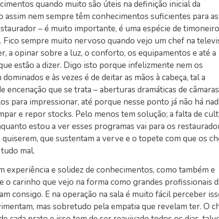
imentos quando muito são úteis na definição inicial da
mo assim nem sempre têm conhecimentos suficientes para as
estaurador – é muito importante, é uma espécie de timoneir
r. Fico sempre muito nervoso quando vejo um chef na televi
 a opinar sobre a luz, o conforto, os equipamentos e até a
ue estão a dizer. Digo isto porque infelizmente nem os
dominados e às vezes é de deitar as mãos à cabeça, tal a
de encenação que se trata – aberturas dramáticas de câmaras
itos para impressionar, até porque nesse ponto já não há nad
limpar e repor stocks. Pelo menos tem solução; a falta de cul
uanto estou a ver esses programas vai para os restaurador
e quiserem, que sustentam a verve e o topete com que os ch
tudo mal.
m experiência e solidez de conhecimentos, como também e
 o carinho que vejo na forma como grandes profissionais d
 consigo. E na operação na sala é muito fácil perceber iss
imentam, mas sobretudo pela empatia que revelam ter. O c
e cada prato e isso tem de ser reavivado todos os dias, talv