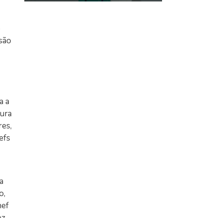
o
são
a a
tura
es,
efs
a
o,
hef
ez