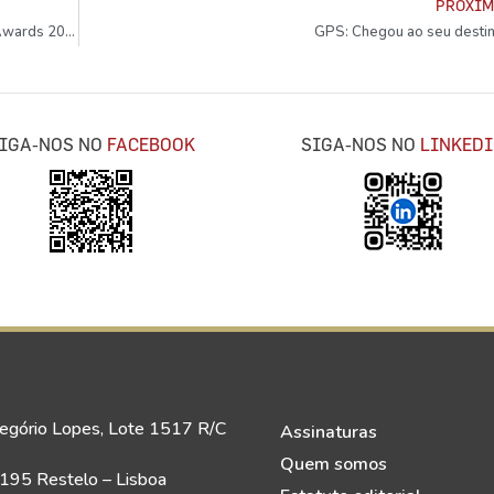
PRÓXI
Casal Sta. Maria premiado nos Travel & Hospitality Awards 2021
GPS: Chegou ao seu desti
IGA-NOS NO
FACEBOOK
SIGA-NOS NO
LINKEDI
egório Lopes, Lote 1517 R/C
Assinaturas
Quem somos
95 Restelo – Lisboa