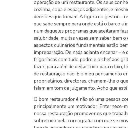
operação de um restaurante. Os seus conhec
cozinha, copa e espaços adjacentes, e mes
decisões que tomam. A figura do gestor – r
que sabe sempre para onde está o barco a i
num daqueles programas que aceitaram fazer,
salubridade, muitas vezes sem saber bem o q
aspectos culinários fundamentais estão bem 
impreparação. De nada adianta encenar – é 
frigoríficas com tudo podre e o chef aos gr
fazer, para além de deitar tudo para o lixo, 
de restauração não. E o meu pensamento enq
proprietários, directores, chamem-lhe o qu
falam em tom de julgamento. Acho que está 
O bom restaurador é não só uma pessoa co
principalmente um motivador. Enternece-me
nossa restauração promover os que trabalham
sobretudo pela coreografia com que se mov
tem de estabelecer os standards de serviço d