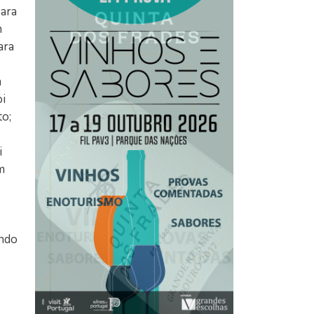
para
m
ara
m
i
o;
i
m
endo