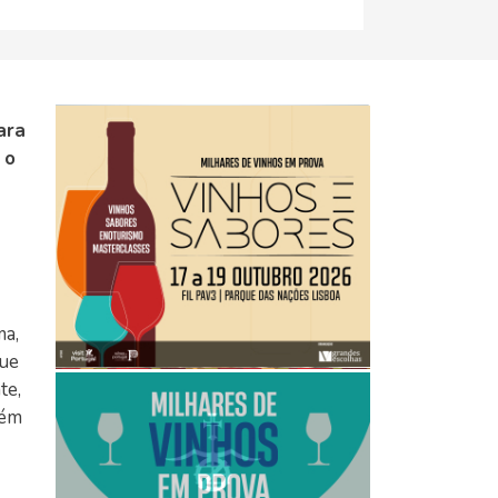
ara
 o
ma,
que
te,
uém