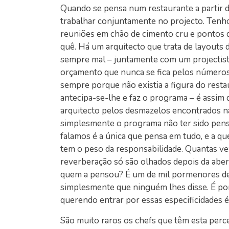
Quando se pensa num restaurante a partir d
trabalhar conjuntamente no projecto. Tenho
reuniões em chão de cimento cru e pontos 
quê. Há um arquitecto que trata de layouts d
sempre mal – juntamente com um projectist
orçamento que nunca se fica pelos números 
sempre porque não existia a figura do rest
antecipa-se-lhe e faz o programa – é assim 
arquitecto pelos desmazelos encontrados n
simplesmente o programa não ter sido pens
falamos é a única que pensa em tudo, e a q
tem o peso da responsabilidade. Quantas vez
reverberação só são olhados depois da abert
quem a pensou? É um de mil pormenores de 
simplesmente que ninguém lhes disse. É por
querendo entrar por essas especificidades é
São muito raros os chefs que têm esta per