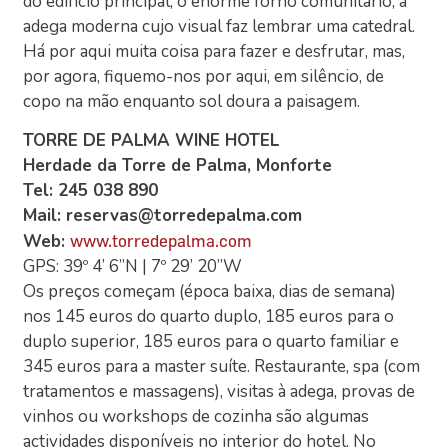
do edifício principal, o enorme forno comunitário, a
adega moderna cujo visual faz lembrar uma catedral.
Há por aqui muita coisa para fazer e desfrutar, mas,
por agora, fiquemo-nos por aqui, em silêncio, de
copo na mão enquanto sol doura a paisagem.
TORRE DE PALMA WINE HOTEL
Herdade da Torre de Palma, Monforte
Tel: 245 038 890
Mail: reservas@torredepalma.com
Web:
www.torredepalma.com
GPS: 39º 4’ 6’’N | 7º 29’ 20’’W
Os preços começam (época baixa, dias de semana)
nos 145 euros do quarto duplo, 185 euros para o
duplo superior, 185 euros para o quarto familiar e
345 euros para a master suíte. Restaurante, spa (com
tratamentos e massagens), visitas à adega, provas de
vinhos ou workshops de cozinha são algumas
actividades disponíveis no interior do hotel. No