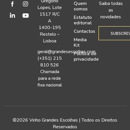
Gregório
Quem
Saiba todas
Lopes, Lote
somos
as
1517 R/C
novidades
Estatuto
A
editorial
1400-195
Contactos
SUBSCRE
Restelo –
Media
Lisboa
Kit
geral@grandesescolhas.com
Política de
(+351) 215
privacidade
810 526
Chamada
para a rede
fixa nacional
©2026 Vinho Grandes Escolhas | Todos os Direitos
Reservados