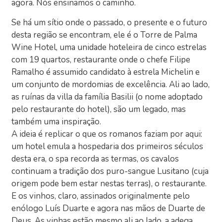
agora. Nós ensinamos o caminho.
Se há um sítio onde o passado, o presente e o futuro
desta região se encontram, ele é o Torre de Palma
Wine Hotel, uma unidade hoteleira de cinco estrelas
com 19 quartos, restaurante onde o chefe Filipe
Ramalho é assumido candidato à estrela Michelin e
um conjunto de mordomias de excelência. Ali ao lado,
as ruínas da villa da família Basilii (o nome adoptado
pelo restaurante do hotel), são um legado, mas
também uma inspiração.
A ideia é replicar o que os romanos faziam por aqui:
um hotel emula a hospedaria dos primeiros séculos
desta era, o spa recorda as termas, os cavalos
continuam a tradição dos puro-sangue Lusitano (cuja
origem pode bem estar nestas terras), o restaurante.
E os vinhos, claro, assinados originalmente pelo
enólogo Luís Duarte e agora nas mãos de Duarte de
Deus. As vinhas estão mesmo ali ao lado, a adega