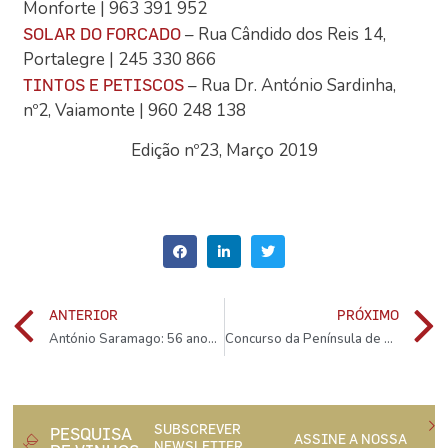
Monforte | 963 391 952
– Rua Cândido dos Reis 14,
SOLAR DO FORCADO
Portalegre | 245 330 866
– Rua Dr. António Sardinha,
TINTOS E PETISCOS
nº2, Vaiamonte | 960 248 138
Edição nº23, Março 2019
ANTERIOR
PRÓXIMO
António Saramago: 56 anos de Castelão
Concurso da Península de Setúbal distinguiu melhores vinhos
SUBSCREVER
PESQUISA
ASSINE A NOSSA
NEWSLETTER