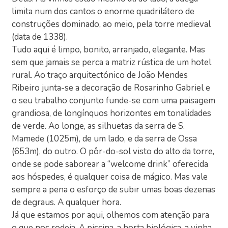
limita num dos cantos o enorme quadrilátero de
construções dominado, ao meio, pela torre medieval
(data de 1338).
Tudo aqui é limpo, bonito, arranjado, elegante. Mas
sem que jamais se perca a matriz rústica de um hotel
rural. Ao traço arquitectónico de João Mendes
Ribeiro junta-se a decoração de Rosarinho Gabriel e
o seu trabalho conjunto funde-se com uma paisagem
grandiosa, de longínquos horizontes em tonalidades
de verde. Ao longe, as silhuetas da serra de S.
Mamede (1025m), de um lado, e da serra de Ossa
(653m), do outro. O pôr-do-sol visto do alto da torre,
onde se pode saborear a “welcome drink” oferecida
aos hóspedes, é qualquer coisa de mágico. Mas vale
sempre a pena o esforço de subir umas boas dezenas
de degraus. A qualquer hora.
Já que estamos por aqui, olhemos com atenção para
o que nos rodeia. A piscina, a horta biológica, a vinha,