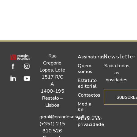
Rua
Newsletter
Assinaturas
Gregório
Quem
Saiba todas
Lopes, Lote
somos
as
1517 R/C
novidades
Estatuto
A
editorial
1400-195
Contactos
SUBSCRE
Restelo –
Media
Lisboa
Kit
geral@grandesescolhas.com
Política de
(+351) 215
privacidade
810 526