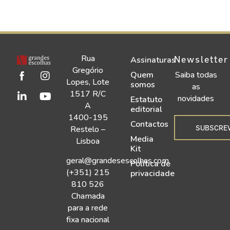
Rua
Newsletter
Assinaturas
Gregório
Quem
Saiba todas
Lopes, Lote
somos
as
1517 R/C
novidades
Estatuto
A
editorial
1400-195
Contactos
SUBSCRE
Restelo –
Media
Lisboa
Kit
geral@grandesescolhas.com
Política de
(+351) 215
privacidade
810 526
Chamada
para a rede
fixa nacional