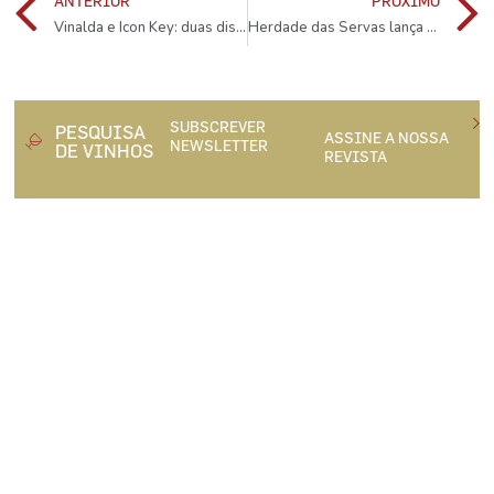
ANTERIOR
PRÓXIMO
Vinalda e Icon Key: duas distribuidoras agora fundidas
Herdade das Servas lança Reserva tinto e branco
SUBSCREVER
PESQUISA
ASSINE A NOSSA
NEWSLETTER
DE VINHOS
REVISTA