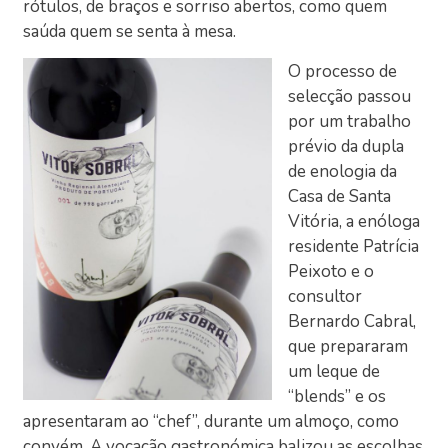
rótulos, de braços e sorriso abertos, como quem
saúda quem se senta à mesa.
O processo de
selecção passou
por um trabalho
prévio da dupla
de enologia da
Casa de Santa
Vitória, a enóloga
residente Patrícia
Peixoto e o
consultor
Bernardo Cabral,
que prepararam
um leque de
“blends” e os
apresentaram ao “chef”, durante um almoço, como
convém. A vocação gastronómica balizou as escolhas