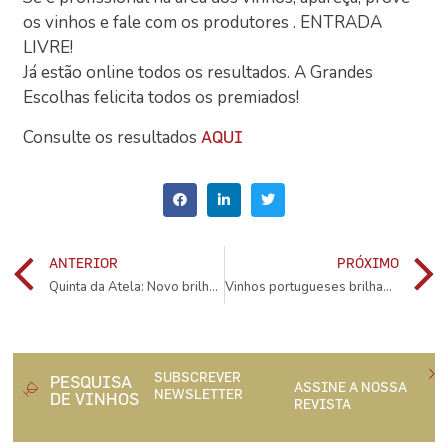
os vinhos e fale com os produtores . ENTRADA
LIVRE!
Já estão online todos os resultados. A Grandes
Escolhas felicita todos os premiados!
Consulte os resultados
AQUI
ANTERIOR
PRÓXIMO
Quinta da Atela: Novo brilho para o produtor da Charneca
Vinhos portugueses brilham no 30º Concurso Mundial de Bruxelas
SUBSCREVER
PESQUISA
ASSINE A NOSSA
NEWSLETTER
DE VINHOS
REVISTA