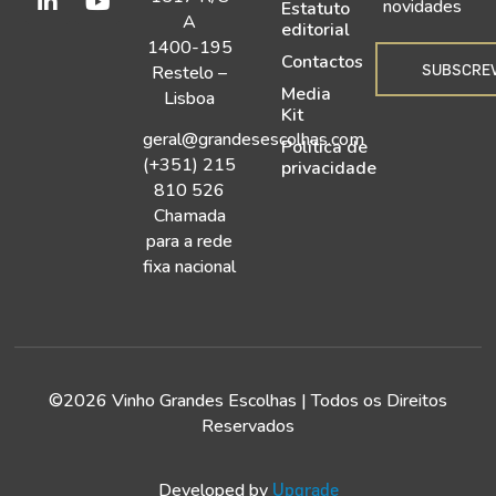
novidades
Estatuto
A
editorial
1400-195
Contactos
SUBSCRE
Restelo –
Media
Lisboa
Kit
geral@grandesescolhas.com
Política de
(+351) 215
privacidade
810 526
Chamada
para a rede
fixa nacional
©2026 Vinho Grandes Escolhas | Todos os Direitos
Reservados
Developed by
Upgrade