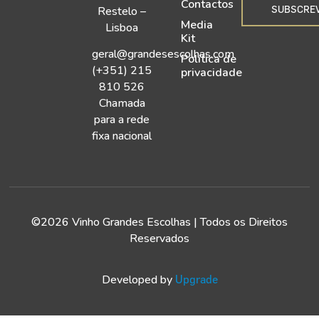
Contactos
SUBSCRE
Restelo –
Media
Lisboa
Kit
geral@grandesescolhas.com
Política de
(+351) 215
privacidade
810 526
Chamada
para a rede
fixa nacional
©2026 Vinho Grandes Escolhas | Todos os Direitos
Reservados
Developed by
Upgrade