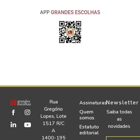
APP
GRANDES ESCOLHAS
Rua
Newsletter
Assinaturas
Gregório
Quem
Saiba todas
Lopes, Lote
somos
as
1517 R/C
novidades
Estatuto
A
editorial
1400-195