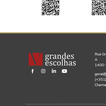
Rua Gr
A
1400-1
geral@
(+351
Chamad