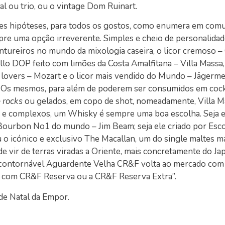
al ou trio, ou o vintage Dom Ruinart.
tes hipóteses, para todos os gostos, como enumera em comu
pre uma opção irreverente. Simples e cheio de personalidad
ntureiros no mundo da mixologia caseira, o licor cremoso – 
llo DOP feito com limões da Costa Amalfitana – Villa Massa
e lovers – Mozart e o licor mais vendido do Mundo – Jägerme
os. Os mesmos, para além de poderem ser consumidos em cockt
e rocks
ou gelados, em copo de shot, nomeadamente, Villa M
s e complexos, um Whisky é sempre uma boa escolha. Seja e
Bourbon No1 do mundo – Jim Beam; seja ele criado por Esco
 icónico e exclusivo The Macallan, um do single maltes m
 vir de terras viradas a Oriente, mais concretamente do Ja
 incontornável Aguardente Velha CR&F volta ao mercado co
a com CR&F Reserva ou a CR&F Reserva Extra”.
de Natal da Empor.