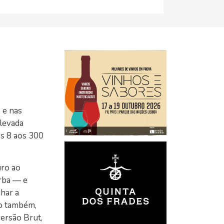
 e nas
elevada
os 8 aos 300
uro ao
rba — e
har a
ão também,
versão Brut,