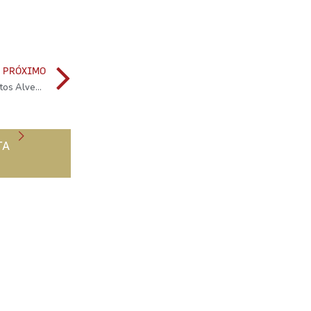
PRÓXIMO
Cartão de Cliente Rota da Bairrada dá descontos nos postos Alves Bandeira
TA