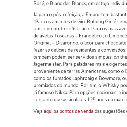
Rosé, e Blanc des Blancs, em estojo individu
Já para o pós-refeição, a Empor tem bastan
“Para os amantes de Gin, Bulldog Gin é sem
um copo preto sofisticado. Para os mais ave
de avelãs Toscanas – Frangelico , o Limonce
Original – Disaronno, o licor para chocolat
fazer as delícias de residentes e convidad
também podem ser servidos simples,
on th
Jagermeister. Para paladares mais exigente
proveniente de terras Americanas, como o 
como os fumados Laphroaig e Bowmore, ou o
premiados do mundo. Por fim, o Whisky pode
já famoso Nikka. Para opções nacionais, a
conjunto que assinala os 125 anos da marc
Veja
das sugestões 
aqui os pontos de venda