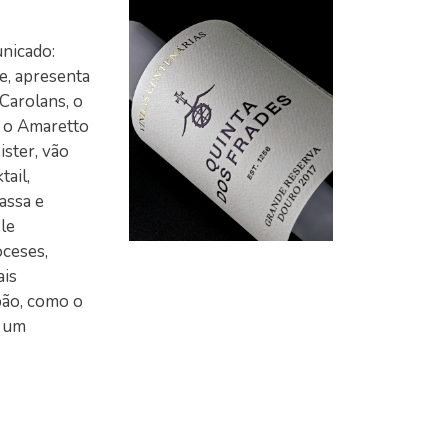
nicado:
e, apresenta
Carolans, o
, o Amaretto
ister, vão
ail,
assa e
le
ceses,
ais
pão, como o
m um