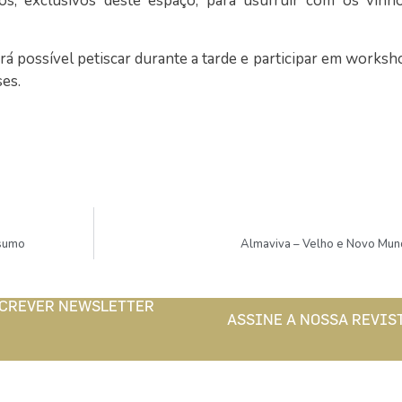
os, exclusivos deste espaço, para usufruir com os vinho
erá possível petiscar durante a tarde e participar em works
es.
nsumo
Almaviva – Velho e Novo Mun
CREVER NEWSLETTER
ASSINE A NOSSA REVIS