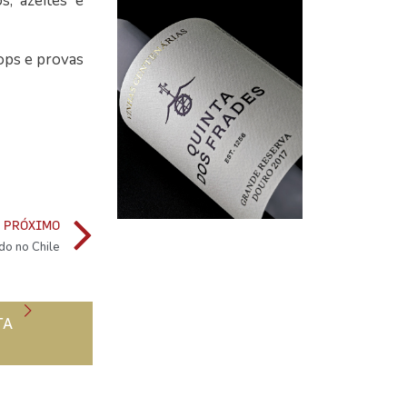
s, azeites e
hops e provas
PRÓXIMO
do no Chile
TA