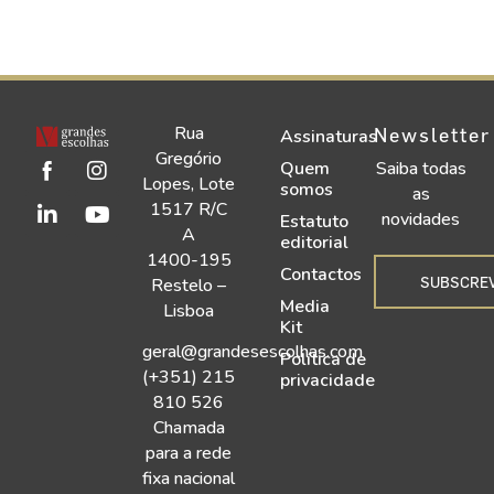
Rua
Newsletter
Assinaturas
Gregório
Quem
Saiba todas
Lopes, Lote
somos
as
1517 R/C
novidades
Estatuto
A
editorial
1400-195
Contactos
SUBSCRE
Restelo –
Media
Lisboa
Kit
geral@grandesescolhas.com
Política de
(+351) 215
privacidade
810 526
Chamada
para a rede
fixa nacional