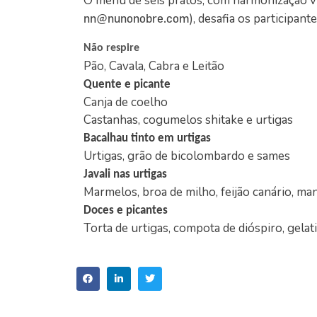
O menu de seis pratos, com harmonização ví
), desafia os participan
nn@nunonobre.com
Não respire
Pão, Cavala, Cabra e Leitão
Quente e picante
Canja de coelho
Castanhas, cogumelos shitake e urtigas
Bacalhau tinto em urtigas
Urtigas, grão de bicolombardo e sames
Javali nas urtigas
Marmelos, broa de milho, feijão canário, ma
Doces e picantes
Torta de urtigas, compota de dióspiro, gela