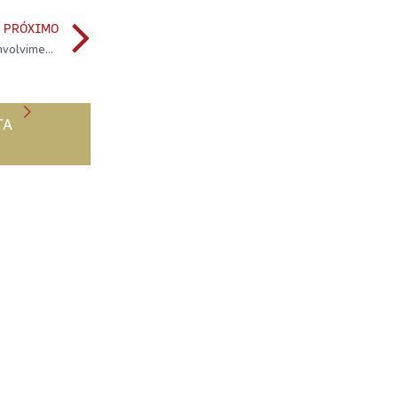
PRÓXIMO
Sogrape distinguida com prémio de Investigação e Desenvolvimento
TA