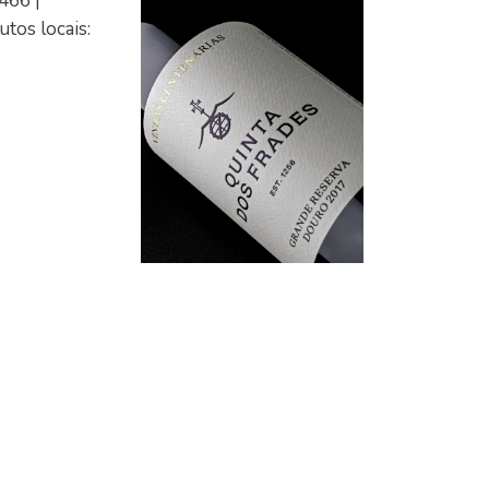
466 |
utos locais: