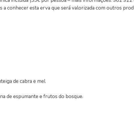
nica incluída (35€ por pessoa – mais informações: 962 922 
tes a conhecer esta erva que será valorizada com outros prod
nteiga de cabra e mel
tina de espumante e frutos do bosque.