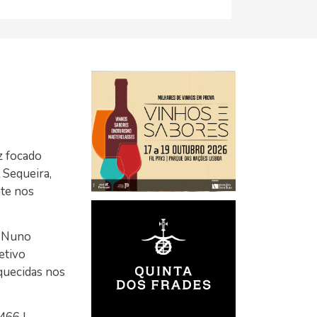
z focado
 Sequeira,
nte nos
e Nuno
etivo
quecidas nos