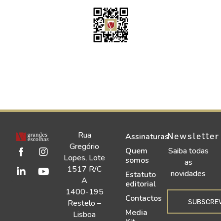
Rua
Newsletter
Assinaturas
Gregório
Quem
Saiba todas
Lopes, Lote
somos
as
1517 R/C
novidades
Estatuto
A
editorial
1400-195
Contactos
SUBSCRE
Restelo –
Media
Lisboa