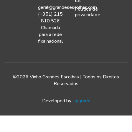
Kit
geral@grandesescolhas.com
Política de
(+351) 215
privacidade
810 526
Chamada
para a rede
fixa nacional
©2026 Vinho Grandes Escolhas | Todos os Direitos
Reservados
Developed by
Upgrade