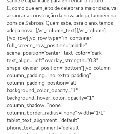
saúde e capacidade para enfrentar o futuro.
E, como que em jeito de celebrar a maioridade, vai
arrancar a construção da nova adega, também na
zona de Sabrosa. Quem sabe, para o ano, temos
adega nova…[/vc_column_text][/vc_column]
[/vc_row][vc_row type=”in_container”
full_screen_row_position=”middle”
scene_position=”center” text_color=”dark”
text_align=”left” overlay_strength=”0.3″
shape_divider_position=”bottom”][vc_column
column_padding=”no-extra-padding”
column_padding_position=”all”
background_color_opacity=”1″
background_hover_color_opacity=”1″
column_shadow=”none”
column_border_radius=”none” width=”1/1″
tablet_text_alignment=”default”
phone_text_alignment=”default”