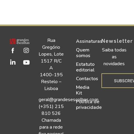
Rua
Newsletter
Assinaturas
Gregório
Quem
Saiba todas
Lopes, Lote
somos
as
1517 R/C
novidades
Estatuto
A
editorial
1400-195
Contactos
SUBSCRE
Restelo –
Media
Lisboa
Kit
geral@grandesescolhas.com
Política de
(+351) 215
privacidade
810 526
Chamada
para a rede