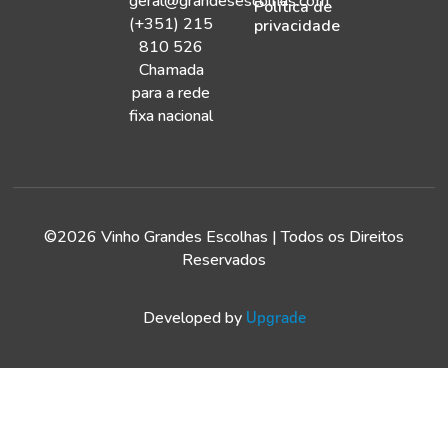
geral@grandesescolhas.com
Política de
(+351) 215
privacidade
810 526
Chamada
para a rede
fixa nacional
©2026 Vinho Grandes Escolhas | Todos os Direitos
Reservados
Developed by
Upgrade