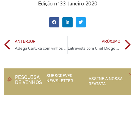
Edição nº 33, Janeiro 2020
ANTERIOR
PRÓXIMO
Adega Cartuxa com vinhos e azeites à distância de um clique
Entrevista com Chef Diogo Rocha: A estrela Michelin e o novo livro
SUBSCREVER
PESQUISA
ASSINE A NOSSA
NEWSLETTER
DE VINHOS
REVISTA