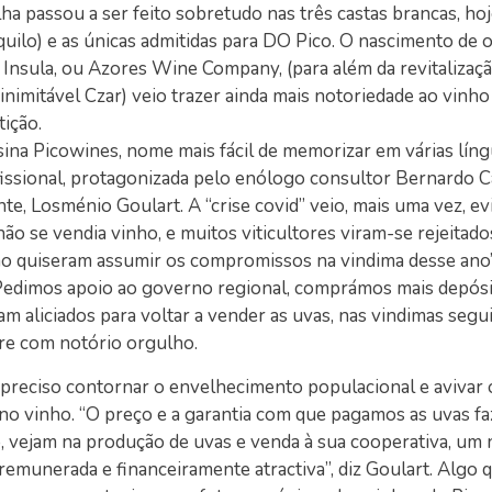
ilha passou a ser feito sobretudo nas três castas brancas, ho
quilo) e as únicas admitidas para DO Pico. O nascimento de 
 Insula, ou Azores Wine Company, (para além da revitalizaç
nimitável Czar) veio trazer ainda mais notoriedade ao vinho
ição.
ssina Picowines, nome mais fácil de memorizar em várias líng
issional, protagonizada pelo enólogo consultor Bernardo C
te, Losménio Goulart. A “crise covid” veio, mais uma vez, ev
não se vendia vinho, e muitos viticultores viram-se rejeitado
 quiseram assumir os compromissos na vindima desse ano”
Pedimos apoio ao governo regional, comprámos mais depósi
m aliciados para voltar a vender as uvas, nas vindimas segui
re com notório orgulho.
 preciso contornar o envelhecimento populacional e avivar 
 no vinho. “O preço e a garantia com que pagamos as uvas f
ão, vejam na produção de uvas e venda à sua cooperativa, um
remunerada e financeiramente atractiva”, diz Goulart. Algo 