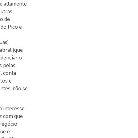
je altamente
outras
ão de
 do Pico e
uas)
abral (que
idenciar o
s pelas
, conta
tos e
ntes, não se
o interesse
az com que
 negócio
que é