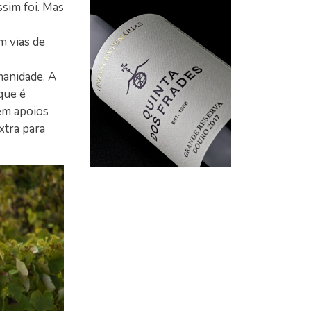
sim foi. Mas
m vias de
manidade. A
que é
 em apoios
xtra para