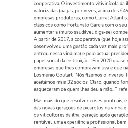
cooperativa. O investimento vitivinícola da 
valorizadas (pagas, por vezes, acima dos €4/
empresas produtoras, como Curral Atlantis,
clássicos como Fortunato Garcia com o seu i
aumentar a (muito saudável, diga-se) compet
A partir de 2017, a cooperativa (que hoje a
desenvolveu uma gestão cada vez mais prof
entrou nessa vindima) e pelo actual presiden
papel social da instituição. “Em 2020 quase 
empresas que lhes compravam uva e que não
Losménio Goulart “Nós fizemos o inverso. 
aceitámos mais 32 sócios. Claro, quando fora
esqueceram de quem lhes deu a mão…”, refe
Mas mais do que resolver crises pontuais, é
das novas gerações de picarotos na vinha e
os viticultores da ilha, geração após geraç
rentável, uma experiência profissional bem 