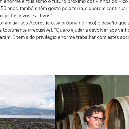
m enorme entusiasmo o futuro próximo dos vinhos do Pico. 
u 50 anos, também têm gosto pela terra, e querem continuar.
ojectos vivos e activos.”
 familiar aos Açores (e casa própria no Pico) o desafio que 
totalmente irrecusável. “Quero ajudar a devolver aos vinho
ram. E tem sido privilégio enorme trabalhar com estes sócio