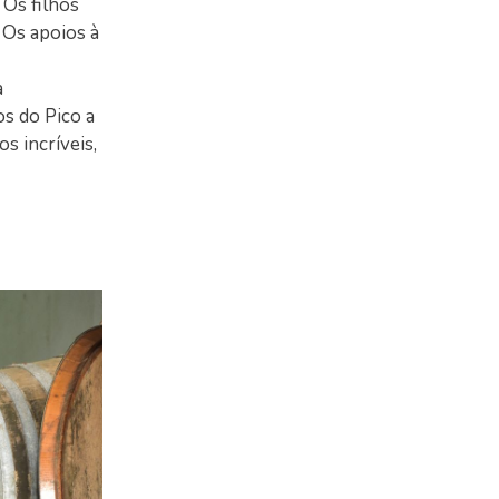
Os filhos
 Os apoios à
a
s do Pico a
s incríveis,