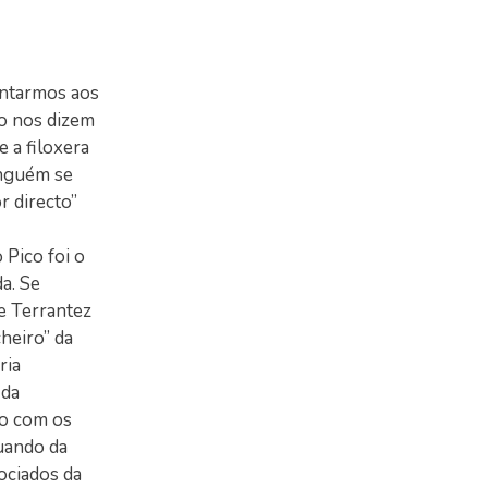
entarmos aos
do nos dizem
 a filoxera
inguém se
r directo”
 Pico foi o
a. Se
 e Terrantez
heiro” da
ria
 da
do com os
uando da
ociados da