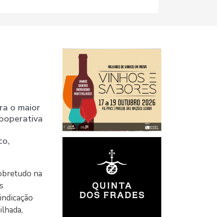
ra o maior
ooperativa
co,
sobretudo na
s
indicação
ilhada,