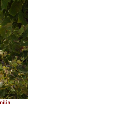
ília.