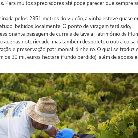
es. Para muitos apreciadores até pode parecer que sempre as
inada pelos 2351 metros do vulcão, a vinha esteve quase e
etudo, bebidos localmente. O ponto de viragem terá sido,
essionante paisagem de currais de lava a Património da Hu
ão apenas notoriedade, mas também despoletou outra coisa 
tação e preservação patrimonial: dinheiro. O qual se traduz
m os 30 mil euros hectare (fundo perdido), além de apoios e