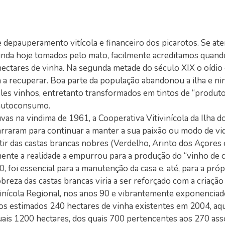
e depauperamento vitícola e financeiro dos picarotos. Se at
 ainda hoje tomados pelo mato, facilmente acreditamos quan
 hectares de vinha. Na segunda metade do século XIX o oídio e
a a recuperar. Boa parte da população abandonou a ilha e n
eles vinhos, entretanto transformados em tintos de “produto
 autoconsumo.
s na vindima de 1961, a Cooperativa Vitivinícola da Ilha do
arraram para continuar a manter a sua paixão ou modo de vid
artir das castas brancas nobres (Verdelho, Arinto dos Açores
amente a realidade a empurrou para a produção do “vinho de c
0, foi essencial para a manutenção da casa e, até, para a próp
breza das castas brancas viria a ser reforçado com a criação
inícola Regional, nos anos 90 e vibrantemente exponencia
 Dos estimados 240 hectares de vinha existentes em 2004, aq
uais 1200 hectares, dos quais 700 pertencentes aos 270 ass