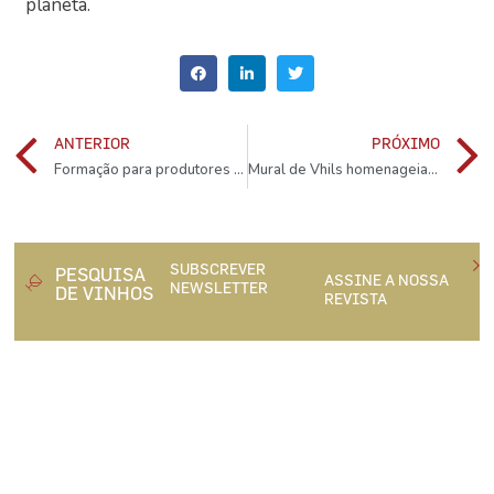
planeta.
ANTERIOR
PRÓXIMO
Formação para produtores e Horeca em Monção e Melgaço, 13 de Março
Mural de Vhils homenageia Fernando Guedes, notável ex-líder da Sogrape
SUBSCREVER
PESQUISA
ASSINE A NOSSA
NEWSLETTER
DE VINHOS
REVISTA