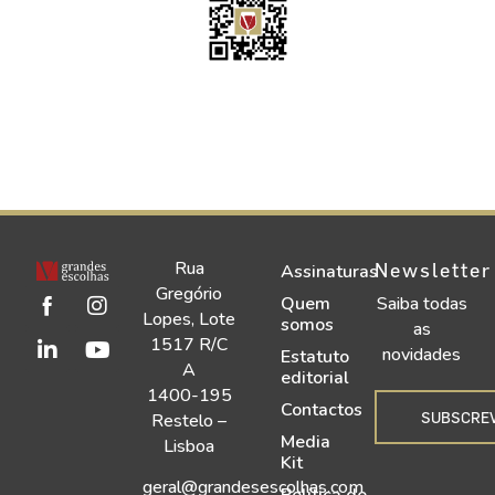
Rua
Newsletter
Assinaturas
Gregório
Quem
Saiba todas
Lopes, Lote
somos
as
1517 R/C
novidades
Estatuto
A
editorial
1400-195
Contactos
SUBSCRE
Restelo –
Media
Lisboa
Kit
geral@grandesescolhas.com
Política de